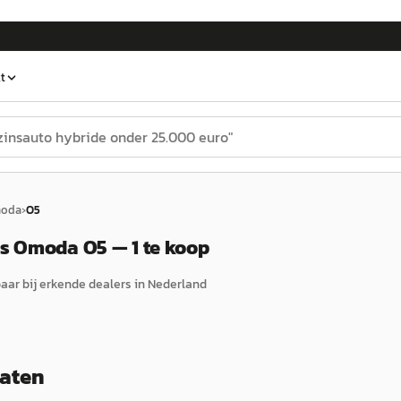
t
oda
›
O5
 Omoda O5 — 1 te koop
ar bij erkende dealers in Nederland
taten