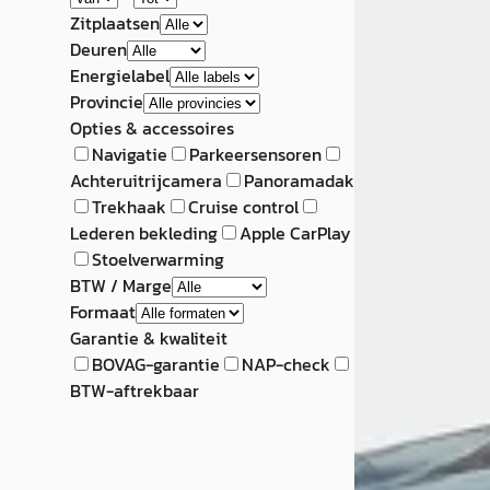
Zitplaatsen
Deuren
Energielabel
Provincie
Opties & accessoires
Navigatie
Parkeersensoren
Achteruitrijcamera
Panoramadak
Trekhaak
Cruise control
Lederen bekleding
Apple CarPlay
Stoelverwarming
BTW / Marge
Formaat
Garantie & kwaliteit
BOVAG-garantie
NAP-check
BTW-aftrekbaar