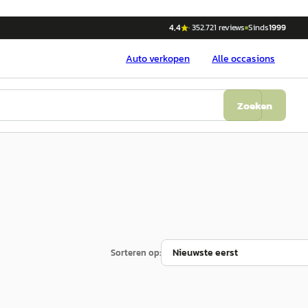
4,4
·
352.721
reviews
Sinds
1999
Auto
verkopen
Alle occasions
Zoeken
Sorteren op: