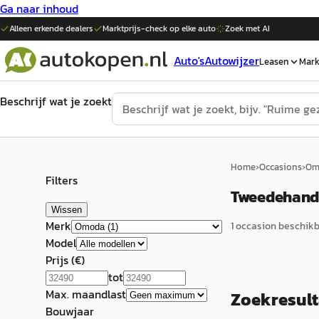
Ga naar inhoud
Alleen erkende dealers
Marktprijs-check op elke
auto
Zoek met AI
Auto's
Autowijzer
Leasen
Mark
Beschrijf wat je zoekt
Home
›
Occasions
›
Om
Filters
Tweedehands
Wissen
Merk
1
occasion
beschikba
Model
Prijs (€)
tot
Max. maandlast
Zoekresul
Bouwjaar