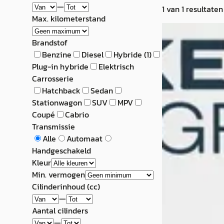
—
1
van
1
resultaten
Max. kilometerstand
NIEUW
Omoda O5
·
2
Brandstof
Benzine
Diesel
Hybride
(
1
)
Exclusive
Plug-in hybride
Elektrisch
Carrosserie
€ 32.490
Hatchback
Sedan
Stationwagon
SUV
MPV
v.a. € 689/mnd
Coupé
Cabrio
2025 · 15 km · Hy
Transmissie
Alle
Automaat
Dekker Alkmaar
·
Handgeschakeld
4,3
(
374
)
Kleur
Min. vermogen
254 dagen gelede
Cilinderinhoud (cc)
Bekijk aanbiedi
—
Aantal cilinders
Vergelijk
—