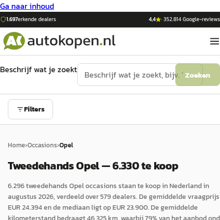
Ga naar inhoud
1.697
erkende dealers
4,4
·
352.814
Google-reviews
Beschrijf wat je zoekt
Zoeken
Filters
Home
›
Occasions
›
Opel
Tweedehands Opel — 6.330 te koop
6.296 tweedehands Opel occasions staan te koop in Nederland in
augustus 2026, verdeeld over 579 dealers. De gemiddelde vraagprijs
EUR 24.394 en de mediaan ligt op EUR 23.900. De gemiddelde
kilometerstand bedraagt 46.325 km, waarbij 79% van het aanbod ond