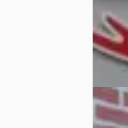
v.a. € 231/mnd
Scherp geprijsd
2018 · 120.410 km 
Handgeschakeld
Teuben Auto's
· 
Bekijk aanbiedi
Vergelijk
SEAT Leon
·
20
ST 1.2 EcoTSI Styl
€ 6.999
v.a. € 148/mnd