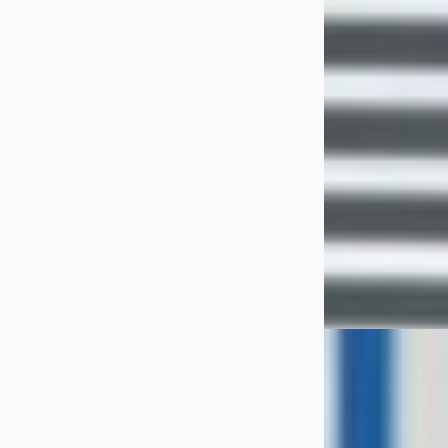
v.a. € 211/mnd
Scherp geprijsd
2014 · 186.348 km 
Automaat
Auto Fredriks
· D
Bekijk aanbiedi
Vergelijk
B
SEAT Ibiza
·
2
1.0 ECOTSI STY
NAVI PDC V+A