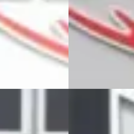
· 393.346 km · Benzine ·
v.a. € 254/mnd
geschakeld
Scherp geprijsd
en Auto's
· Emmen
2017 · 143.472 km · Benzine ·
jk aanbieding →
Handgeschakeld
jk
Teuben Auto's
· Emmen
Bekijk aanbieding →
Vergelijk
D
 Altea
·
2014
SEAT Altea
·
2007
SI I-Tech Navigatie, Climate
1.8 TFSI Sport-up Climate contr
ol, Stoelverwarming, DAB,
Cruise control, Trekhaak,
e control, Trekhaak
Elektrische ramen