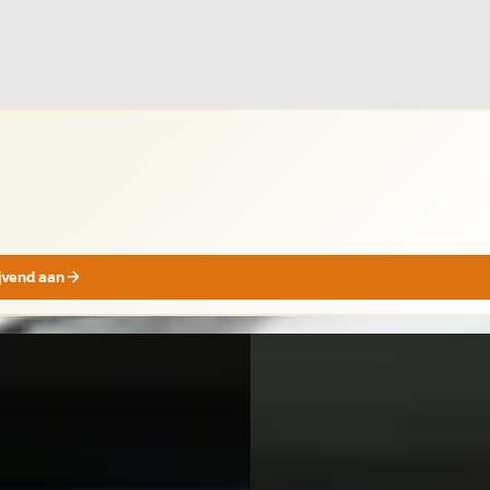
jk aanbieding →
jk
ijvend aan
A
 Mii
·
2015
SEAT Mii
·
2014
port Connect
1.0 Sport Dynamic
45
€ 8.345