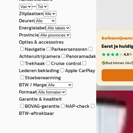
Bekijk aanbiedi
—
Zitplaatsen
Vergelijk
Deuren
Energielabel
Provincie
ikwilvanmijnauto
Opties & accessoires
Eerst je huid
Navigatie
Parkeersensoren
4,3
/5 
Achteruitrijcamera
Panoramadak
Trekhaak
Cruise control
Bod binnen 24u
Lederen bekleding
Apple CarPlay
Stoelverwarming
BTW / Marge
Formaat
SEAT Leon
·
2
Garantie & kwaliteit
BOVAG-garantie
NAP-check
1.5 TSI Style Bus
BTW-aftrekbaar
€ 18.750
v.a. € 397/mnd