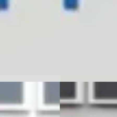
944
€ 16.888
 € 402/mnd
v.a. € 358/mnd
tconform
Marktconform
· 35.795 km · Benzine ·
2023 · 37.438 km · Benzine ·
maat
Handgeschakeld
bedrijf Wagenaar
· Ureterp
Autobedrijf Wagenaar
· Urete
jk aanbieding →
Bekijk aanbieding →
jk
Vergelijk
B
T Alhambra
·
2006
SEAT Leon
·
2017
20VT Reference
1.4 EcoTSI Xcellence
95
€ 11.985