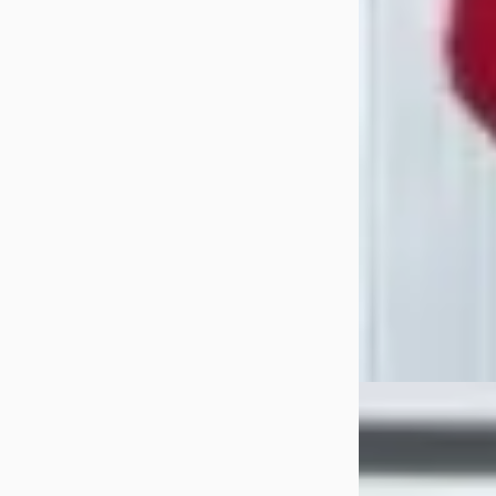
Marktconform
2022 · 41.760 km 
Handgeschakeld
Weernink Auto's
Bekijk aanbiedi
Vergelijk
SEAT Leon
·
20
2.0 TDI FR
€ 9.935