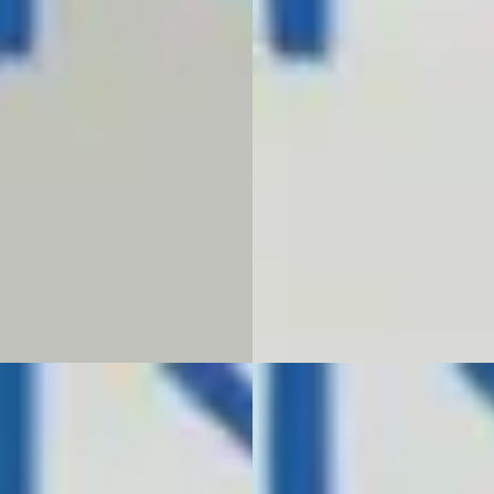
AUTOMAAT
765
€ 27.743
€ 610/mnd
v.a. € 588/mnd
n markt
Boven markt
· 34.825 km · Benzine ·
maat
2023 · 74.134 km · Benzine ·
Automaat
bedrijf Wagenaar
· Ureterp
jk aanbieding →
Autobedrijf Wagenaar
· Urete
Bekijk aanbieding →
jk
Vergelijk
B
 Ibiza
·
2020
SEAT Ibiza
·
2023
TSI FR BNS INTENSE DSG
1.0 ECOTSI STYLE BNS CONNE
OMAAT
NAVI PDC V+A