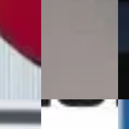
v.a. € 401/mnd
v.a. 
Marktconform
Bove
· Benzine ·
2025 · 21.801 km · Benzine ·
2015 
Handgeschakeld
Hand
· Rossum
ng →
Huiskes-Kokkeler Hengelo
·
Aren
Hengelo
4,2
(
611
)
Beki
Vandaag geplaatst
Vergeli
Bekijk aanbieding →
Vergelijk
14
SEAT Arona
·
2024
SEA
€ 21.875
1.5 
AUT
v.a. € 464/mnd