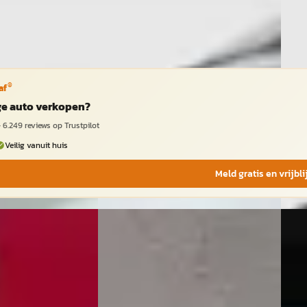
ng →
Bekijk aanbieding →
Beki
Vergelijk
Vergeli
®
af
ige auto verkopen?
·
6.249
reviews op Trustpilot
Veilig vanuit huis
Meld gratis en vrijbl
022
Nieuw binnen
A
SEAT Ibiza
·
2025
SEAT
iness Intense
Style Plus
1.0 S
€ 18.900
€ 7.9