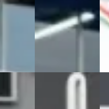
€ 17.500
2006 
v.a. € 371/mnd
Hand
Marktconform
Teub
Beki
· Benzine ·
2021 · 97.450 km · Benzine ·
Handgeschakeld
Vergeli
f
· Ede
G.V.E. Autobedrijf
· Ede
ng →
Bekijk aanbieding →
Vergelijk
D
C
18
SEAT Altea
·
2007
SEAT
ited Edition
1.6 Lifestyle Climate control,
1.2 T
Trekhaak, Cruise control,
contr
Elektrische ramen
Cruis