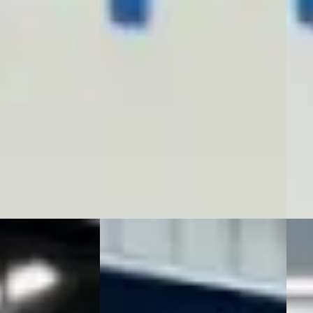
€ 15.888
€ 18.
v.a. € 337/mnd
v.a.
Marktconform
Mark
Benzine ·
2023 · 61.754 km · Benzine ·
2020 
Handgeschakeld
Auto
enaar
· Ureterp
Autobedrijf Wagenaar
· Ureterp
Auto
ng →
Bekijk aanbieding →
Beki
Vergelijk
Vergeli
A
E
4
SEAT Leon
·
2021
SEA
MIC NL-AUTO NAP
1.0 TSI STYLE L. ED. CAMERA
1.8-
DIGITAAL DASHBOARD
€ 1.4