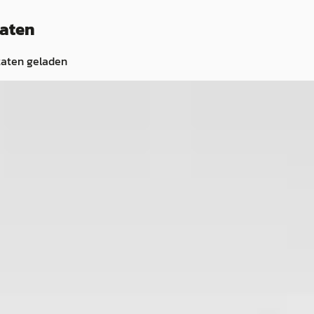
taten
taten geladen
C
C
023
SEAT Arona
·
2024
SEA
1.0 EcoTSI FR Business Connect
1.0 T
€ 20.850
€ 18.
v.a. € 442/mnd
v.a.
Boven markt
Mark
· Benzine ·
2024 · 64.178 km · Benzine ·
2021 
Automaat
Auto
 van der Steen
·
Autobedrijf Dirk van der Steen
·
Autob
Limmen
Lim