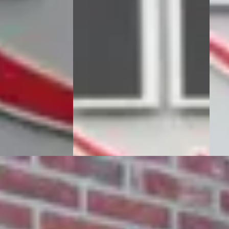
€ 1.895
€ 5.9
Scherp geprijsd
v.a. 
· Benzine ·
2007 · 244.074 km · Benzine ·
Bove
Handgeschakeld
2014 
Emmen
Teuben Auto's
· Emmen
Hand
ng →
Bekijk aanbieding →
Teub
Beki
Vergelijk
Vergeli
18
e