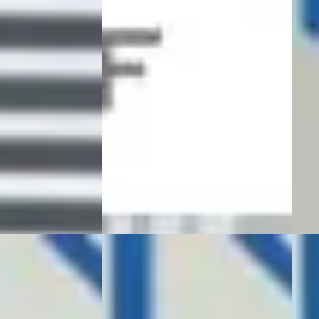
€ 28.
Boven markt
v.a. 
2024 · 14.777 km · Benzine ·
Automaat
Bove
· Diesel ·
Autobedrijf Koole & Melse
· Goes
2023 
Bekijk aanbieding →
Auto
oetinchem
ng →
Auto
Vergelijk
Beki
Vergeli
B
C
024
SEAT Ibiza
·
2023
SEAT
LE BNS CONNECT
1.0 ECOTSI STYLE BNS CONNECT
1.0 
NAVI PDC V+A
AUT