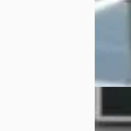
€ 7.195
v.a. € 153/mnd
Marktconform
2014 · 150.783 km 
Handgeschakeld
G.V.E. Autobedrij
Bekijk aanbiedi
Vergelijk
B
SEAT Ibiza
·
20
1.0 TSI Style Lim
€ 10.895