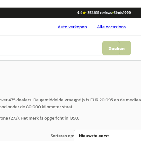
4,4
·
352.831
reviews
Sinds
1999
Auto
verkopen
Alle occasions
Zoeken
ver 475 dealers. De gemiddelde vraagprijs is EUR 20.095 en de mediaan
bod onder de 80.000 kilometer staat.
na (273). Het merk is opgericht in 1950.
Sorteren op: