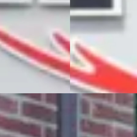
85
€ 1.985
€ 127/mnd
Scherp geprijsd
n markt
2007 · 249.645 km · Benzine ·
Handgeschakeld
· 179.208 km · Benzine ·
geschakeld
Teuben Auto's
· Emmen
Bekijk aanbieding →
en Auto's
· Emmen
jk aanbieding →
Vergelijk
jk