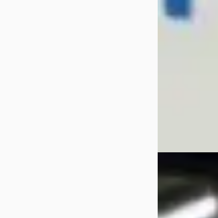
€ 19.888
v.a. € 422/mnd
Boven markt
2024 · 1.549 km · 
Handgeschakeld
Autobedrijf Wag
Bekijk aanbiedi
Vergelijk
A
SEAT Mii
·
201
1.0 SPORT DYNA
LOGISCH.