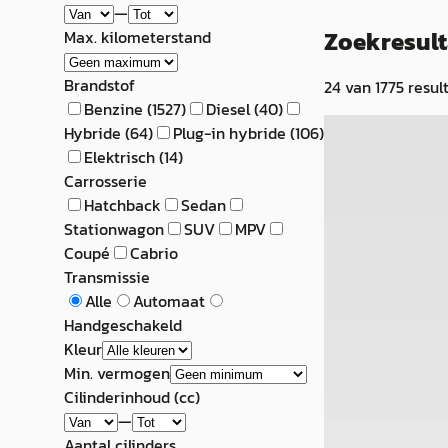
—
Zoekresul
Max. kilometerstand
Brandstof
24
van
1775
resul
Benzine
(
1527
)
Diesel
(
40
)
C
Hybride
(
64
)
Plug-in hybride
(
106
)
SEAT Ibiza
·
2
Elektrisch
(
14
)
Carrosserie
1.0 EcoTSI FR
Hatchback
Sedan
Stationwagon
SUV
MPV
€ 19.850
Coupé
Cabrio
v.a. € 421/mnd
Transmissie
Alle
Automaat
Boven markt
Handgeschakeld
Kleur
2023 · 40.670 km 
Min. vermogen
Automaat
Cilinderinhoud (cc)
Autobedrijf Dirk
—
Limmen
Aantal cilinders