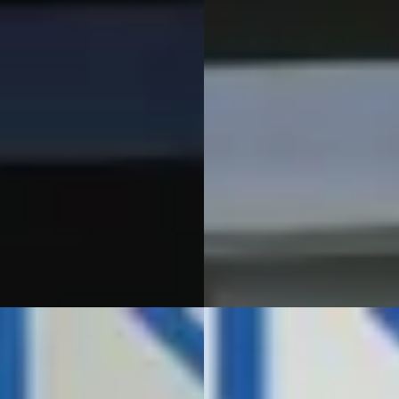
€ 168/mnd
v.a. € 177/mnd
n markt
Boven markt
· 107.899 km · Benzine ·
2014 · 73.601 km · Benzine ·
geschakeld
Handgeschakeld
d Benthem
· Meppel
Arend Benthem
· Meppel
jk aanbieding →
Bekijk aanbieding →
jk
Vergelijk
T Ateca
·
2023
C
SEAT Ateca
·
2023
TSI STYLE BNS INTENSE DSG
OMAAT
1.5 TSI STYLE BNS INTENSE DS