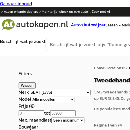
Ga naar inhoud
Alleen erkende dealers
Marktprijs-check op elke
auto
Zoek met AI
Auto's
Autowijzer
Leasen
Mark
Beschrijf wat je zoekt
Home
›
Occasions
›
SE
Filters
Tweedehands
Wissen
Merk
1.743 tweedehands S
Model
op EUR 18.845. De 
Prijs (€)
De populairste mode
tot
Max. maandlast
Pagina
1
van
74
Bouwjaar