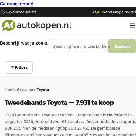
Ga naar inhoud
2.030
erkende dealers
4,4
·
352.721
Google-reviews
Beschrijf wat je zoekt
Zoeken
Filters
Home
›
Occasions
›
Toyota
Tweedehands Toyota — 7.931 te koop
7.891 tweedehands Toyota occasions staan te koop in Nederland in
augustus 2026, verdeeld over 634 dealers. De gemiddelde vraagprijs
EUR 26.514 en de mediaan ligt op EUR 25.766. De gemiddelde
kilometerstand bedraagt 49.710 km, waarbij 78% van het aanbod ond