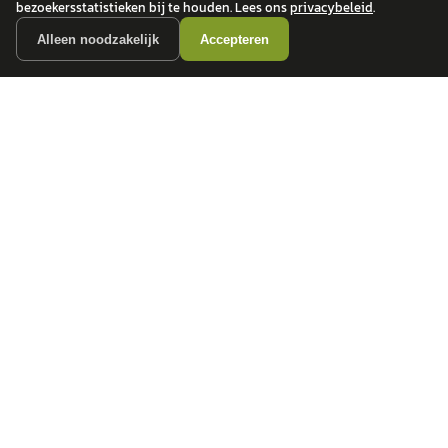
bezoekersstatistieken bij te houden. Lees ons
privacybeleid
.
Alleen noodzakelijk
Accepteren
autokopen.nl geeft geen financieel advies en is niet bevoegd om vragen over
financiële producten te beantwoorden. Wij verwijzen door naar erkende, AFM-
vergunde partners.
POPULAIRE MERKEN
Volkswagen
Vind jouw volgende auto bij
Toyota
betrouwbare dealers.
BMW
Mercedes-Benz
Audi
Ford
Opel