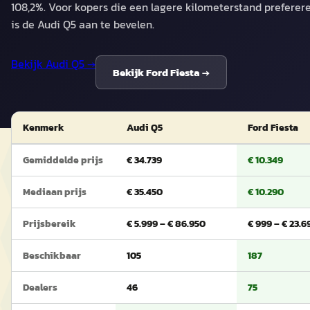
108,2%. Voor kopers die een lagere kilometerstand preferere
is de Audi Q5 aan te bevelen.
Bekijk
Audi Q5
→
Bekijk
Ford Fiesta
→
Kenmerk
Audi Q5
Ford Fiesta
Gemiddelde prijs
€ 34.739
€ 10.349
Mediaan prijs
€ 35.450
€ 10.290
Prijsbereik
€ 5.999 – € 86.950
€ 999 – € 23.6
Beschikbaar
105
187
Dealers
46
75