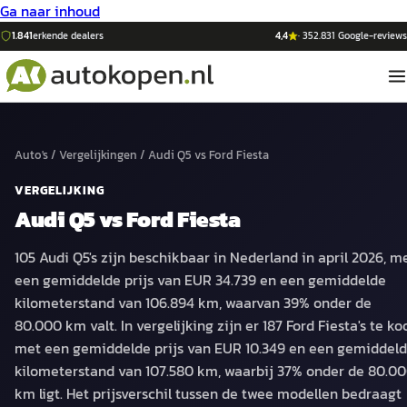
Ga naar inhoud
1.841
erkende dealers
4,4
·
352.831
Google-reviews
Auto's
/
Vergelijkingen
/
Audi Q5
vs
Ford Fiesta
VERGELIJKING
Audi Q5
vs
Ford Fiesta
105 Audi Q5's zijn beschikbaar in Nederland in april 2026, m
een gemiddelde prijs van EUR 34.739 en een gemiddelde
kilometerstand van 106.894 km, waarvan 39% onder de
80.000 km valt. In vergelijking zijn er 187 Ford Fiesta's te ko
met een gemiddelde prijs van EUR 10.349 en een gemiddel
kilometerstand van 107.580 km, waarbij 37% onder de 80.0
km ligt. Het prijsverschil tussen de twee modellen bedraagt