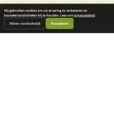
Wij gebruiken cookies om uw ervaring te verbeteren en
bezoekersstatistieken bij te houden. Lees ons
privacybeleid
.
Alleen noodzakelijk
Accepteren
autokopen.nl geeft geen financieel advies en is niet bevoegd om vragen over
financiële producten te beantwoorden. Wij verwijzen door naar erkende, AFM-
vergunde partners.
POPULAIRE MERKEN
Volkswagen
Vind jouw volgende auto bij
Toyota
betrouwbare dealers.
BMW
Mercedes-Benz
Audi