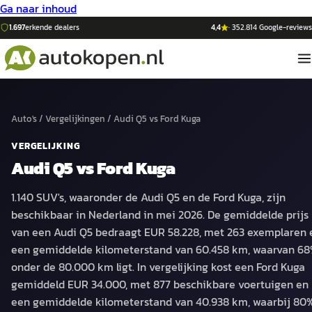
Ga naar inhoud
1.697
erkende dealers
4,4
·
352.814
Google-reviews
Auto's
/
Vergelijkingen
/
Audi Q5
vs
Ford Kuga
VERGELIJKING
Audi Q5
vs
Ford Kuga
1.140 SUV's, waaronder de Audi Q5 en de Ford Kuga, zijn
beschikbaar in Nederland in mei 2026. De gemiddelde prijs
van een Audi Q5 bedraagt EUR 58.228, met 263 exemplaren 
een gemiddelde kilometerstand van 60.458 km, waarvan 6
onder de 80.000 km ligt. In vergelijking kost een Ford Kuga
gemiddeld EUR 34.000, met 877 beschikbare voertuigen en
een gemiddelde kilometerstand van 40.938 km, waarbij 80