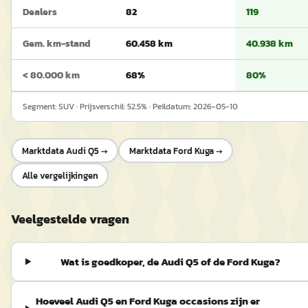
Dealers
82
119
Gem. km-stand
60.458 km
40.938 km
< 80.000 km
68%
80%
Segment:
SUV
· Prijsverschil:
52.5
% · Peildatum:
2026-05-10
Marktdata
Audi Q5
→
Marktdata
Ford Kuga
→
Alle vergelijkingen
Veelgestelde vragen
Wat is goedkoper, de Audi Q5 of de Ford Kuga?
Hoeveel Audi Q5 en Ford Kuga occasions zijn er