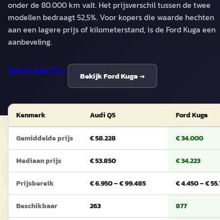
onder de 80.000 km valt. Het prijsverschil tussen de twee
modellen bedraagt 52,5%. Voor kopers die waarde hechten
aan een lagere prijs of kilometerstand, is de Ford Kuga een
aanbeveling.
Bekijk
Audi Q5
→
Bekijk
Ford Kuga
→
Kenmerk
Audi Q5
Ford Kuga
Gemiddelde prijs
€ 58.228
€ 34.000
Mediaan prijs
€ 53.850
€ 34.223
Prijsbereik
€ 6.950 – € 99.485
€ 4.450 – € 55.
Beschikbaar
263
877