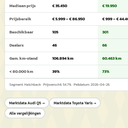
Mediaan prijs
€ 35.450
€ 19.950
Prijsbereik
€ 5.999 – € 86.950
€ 999 – € 44.
Beschikbaar
105
301
Dealers
46
66
Gem. km-stand
106.894 km
60.463 km
< 80.000 km
39%
73%
Segment:
Hatchback
· Prijsverschil:
54.7
% · Peildatum:
2026-04-26
Marktdata
Audi Q5
→
Marktdata
Toyota Yaris
→
Alle vergelijkingen