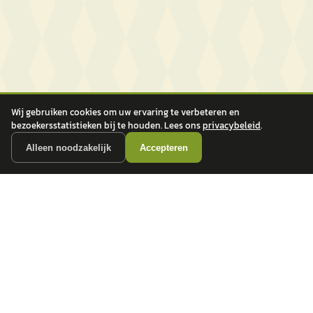
Wij gebruiken cookies om uw ervaring te verbeteren en
bezoekersstatistieken bij te houden. Lees ons
privacybeleid
.
Alleen noodzakelijk
Accepteren
autokopen.nl geeft geen financieel advies en is niet bevoegd om vragen over
financiële producten te beantwoorden. Wij verwijzen door naar erkende, AFM-
vergunde partners.