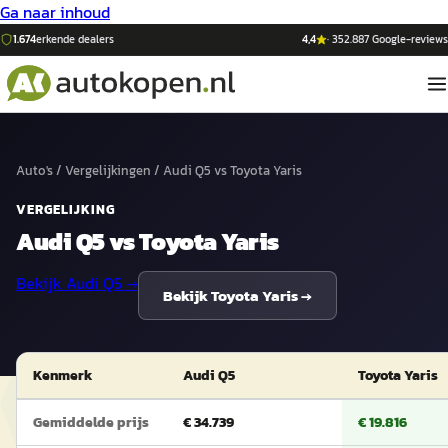
Ga naar inhoud
1.674
erkende dealers
4,4
·
352.887
Google-reviews
Auto's
/
Vergelijkingen
/
Audi Q5
vs
Toyota Yaris
VERGELIJKING
Audi Q5
vs
Toyota Yaris
Bekijk
Audi Q5
→
Bekijk
Toyota Yaris
→
Kenmerk
Audi Q5
Toyota Yaris
Gemiddelde prijs
€ 34.739
€ 19.816