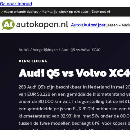
Ga naar inhoud
Alleen erkende dealers
Marktprijs-check op elke
auto
Zoek met AI
Auto's
Autowijzer
Leasen
Mark
Auto's
/
Vergelijkingen
/
Audi Q5
vs
Volvo XC40
VERGELIJKING
Audi Q5
vs
Volvo XC
263 Audi Q5's zijn beschikbaar in Nederland in mei 2
van EUR 58.228 en een gemiddelde kilometerstand v
onder de 80.000 km valt. In tegenstelling tot de 643 
een gemiddelde prijs van EUR 31.014 hebben en een
kilometerstand van 82.931 km, met 51% onder de 80.00
tussen de twee modellen bedraagt 61%. Voor kopers 