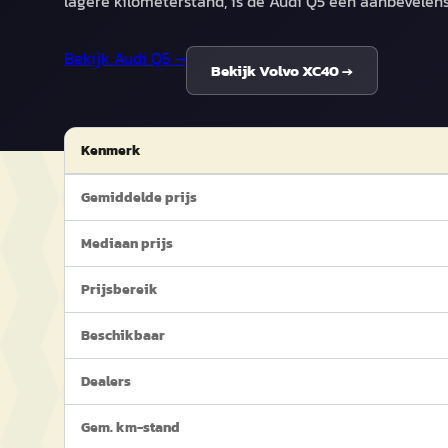
lagere kilometerstand, is de Audi Q5 een aanbevelen
Bekijk
Audi Q5
→
Bekijk
Volvo XC40
→
Kenmerk
Gemiddelde prijs
Mediaan prijs
Prijsbereik
Beschikbaar
Dealers
Gem. km-stand