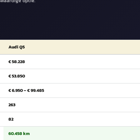
swaardige optie.
Audi Q5
€ 58.228
€ 53.850
€ 6.950 – € 99.485
263
82
60.458 km