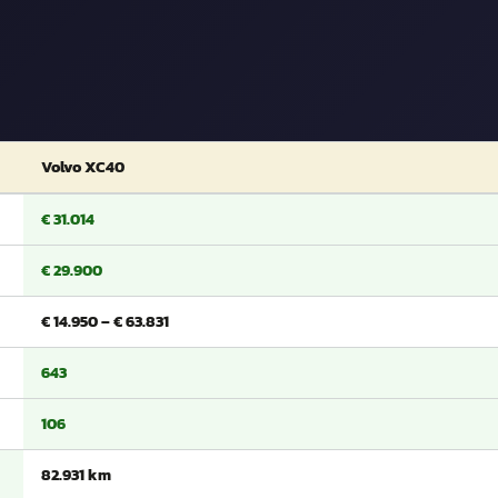
Volvo XC40
€ 31.014
€ 29.900
€ 14.950 – € 63.831
643
106
82.931 km