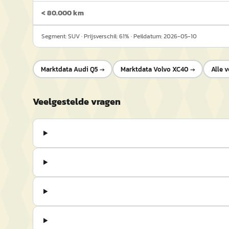
< 80.000 km
Segment:
SUV
· Prijsverschil:
61
% · Peildatum:
2026-05-10
Marktdata
Audi Q5
→
Marktdata
Volvo XC40
→
Alle v
Veelgestelde vragen