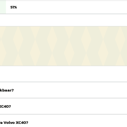
51%
ikbaar?
 XC40?
de Volvo XC40?