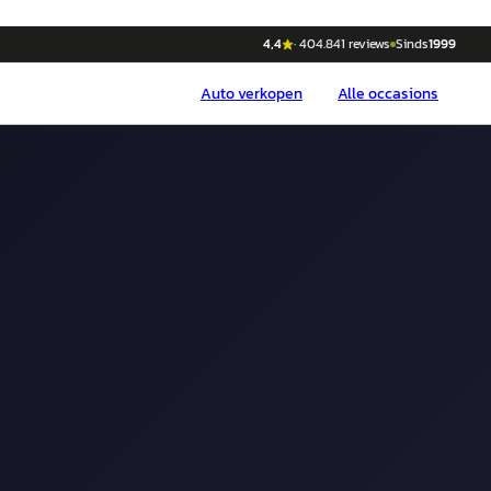
4,4
·
404.841
reviews
Sinds
1999
Auto
verkopen
Alle occasions