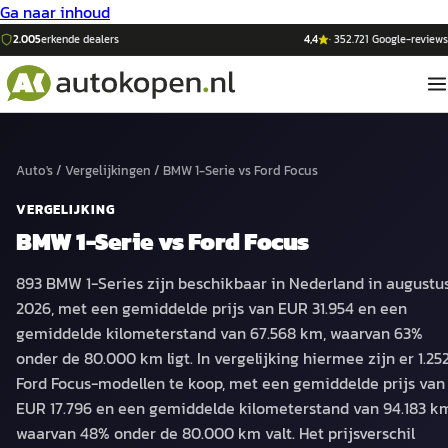
Ga naar inhoud
2.005
erkende dealers
4,4
·
352.721
Google-reviews
Auto's
/
Vergelijkingen
/
BMW 1-Serie
vs
Ford Focus
VERGELIJKING
BMW 1-Serie
vs
Ford Focus
893 BMW 1-Series zijn beschikbaar in Nederland in augustu
2026, met een gemiddelde prijs van EUR 31.954 en een
gemiddelde kilometerstand van 67.568 km, waarvan 63%
onder de 80.000 km ligt. In vergelijking hiermee zijn er 1.25
Ford Focus-modellen te koop, met een gemiddelde prijs van
EUR 17.796 en een gemiddelde kilometerstand van 94.183 k
waarvan 48% onder de 80.000 km valt. Het prijsverschil