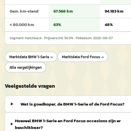
Gem. km-stand
67.568 km
94.183 km
< 80.000 km
63%
48%
Segment:
Hatchback
· Prijsverschil:
56.9
% · Peildatum:
2026-08-07
Marktdata
BMW 1-Serie
→
Marktdata
Ford Focus
→
Alle vergelijkingen
Veelgestelde vragen
Wat is goedkoper, de BMW 1-Serie of de Ford Focus?
Hoeveel BMW 1-Serie en Ford Focus occasions zijn er
beschikbaar?