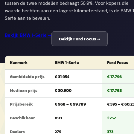
tussen de twee modellen bedraagt 56,9%. Voor kopers die
waarde hechten aan een lagere kilometerstand, is de BMW 1
Serie aan te bevelen.
Bekijk
BMW 1-Serie
→
Bekijk
Ford Focus
→
Kenmerk
BMW 1-Serie
Ford Focus
Gemiddelde prijs
€ 31.954
€ 17.796
Mediaan prijs
€ 30.900
€ 17.768
Prijsbereik
€ 968 – € 99.789
€ 595 – € 60.2
Beschikbaar
893
1.252
Dealers
279
373