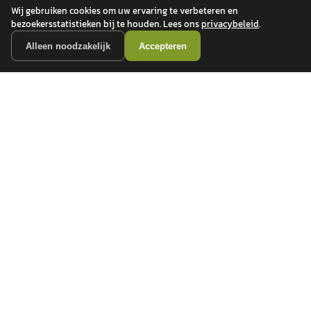
Wij gebruiken cookies om uw ervaring te verbeteren en
bezoekersstatistieken bij te houden. Lees ons
privacybeleid
.
Alleen noodzakelijk
Accepteren
autokopen.nl geeft geen financieel advies en is niet bevoegd om vragen over
financiële producten te beantwoorden. Wij verwijzen door naar erkende, AFM-
vergunde partners.
POPULAIRE MERKEN
Volkswagen
Vind jouw volgende auto bij
Toyota
betrouwbare dealers.
BMW
Mercedes-Benz
Audi
Ford