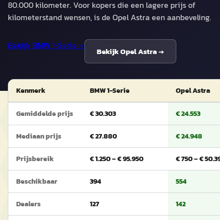
80.000 kilometer. Voor kopers die een lagere prijs of
kilometerstand wensen, is de Opel Astra een aanbeveling.
Bekijk
BMW 1-Serie
→
Bekijk
Opel Astra
→
Kenmerk
BMW 1-Serie
Opel Astra
Gemiddelde prijs
€ 30.303
€ 24.553
Mediaan prijs
€ 27.880
€ 24.948
Prijsbereik
€ 1.250 – € 95.950
€ 750 – € 50.3
Beschikbaar
394
554
Dealers
127
142