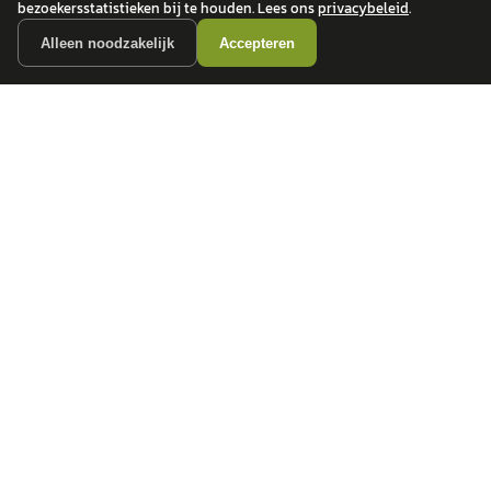
bezoekersstatistieken bij te houden. Lees ons
privacybeleid
.
Alleen noodzakelijk
Accepteren
autokopen.nl geeft geen financieel advies en is niet bevoegd om vragen over
financiële producten te beantwoorden. Wij verwijzen door naar erkende, AFM-
vergunde partners.
POPULAIRE MERKEN
Volkswagen
Vind jouw volgende auto bij
Toyota
betrouwbare dealers.
BMW
Mercedes-Benz
Audi
Ford
Opel