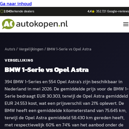
Ga naar inhoud
2.040
erkende dealers
4,4
·
352.721
Google-reviews
Auto's
/
Vergelijkingen
/
BMW 1-Serie
vs
Opel Astra
VERGELIJKING
BMW 1-Serie
vs
Opel Astra
394 BMW 1-Series en 554 Opel Astra's zijn beschikbaar in
Nederland in mei 2026. De gemiddelde prijs voor de BMW 1-
Serie bedraagt EUR 30.303, terwijl de Opel Astra gemiddeld
EUR 24.553 kost, wat een prijsverschil van 21% oplevert. De
BMW heeft een gemiddelde kilometerstand van 75.645 km,
terwijl de Opel Astra gemiddeld 58.430 km gereden heeft,
met respectievelijk 60% en 74% van het aanbod onder de