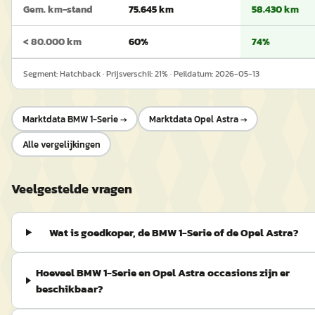
Gem. km-stand
75.645 km
58.430 km
< 80.000 km
60%
74%
Segment:
Hatchback
· Prijsverschil:
21
% · Peildatum:
2026-05-13
Marktdata
BMW 1-Serie
→
Marktdata
Opel Astra
→
Alle vergelijkingen
Veelgestelde vragen
Wat is goedkoper, de BMW 1-Serie of de Opel Astra?
Hoeveel BMW 1-Serie en Opel Astra occasions zijn er
beschikbaar?