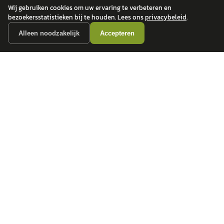
Wij gebruiken cookies om uw ervaring te verbeteren en
bezoekersstatistieken bij te houden. Lees ons
privacybeleid
.
Alleen noodzakelijk
Accepteren
autokopen.nl geeft geen financieel advies en is niet bevoegd om vragen over
financiële producten te beantwoorden. Wij verwijzen door naar erkende, AFM-
vergunde partners.
POPULAIRE MERKEN
Volkswagen
Vind jouw volgende auto bij
Toyota
betrouwbare dealers.
BMW
Mercedes-Benz
Audi
Ford