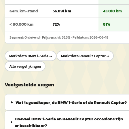
Gem. km-stand
56.891 km
43.010 km
< 80.000 km
72%
81%
Segment:
Onbekend
· Prijsverschil:
35.3
% · Peildatum:
2026-06-18
Marktdata
BMW 1-Serie
→
Marktdata
Renault Captur
→
Alle vergelijkingen
Veelgestelde vragen
Wat is goedkoper, de BMW 1-Serie of de Renault Captur?
Hoeveel BMW 1-Serie en Renault Captur occasions zijn
er beschikbaar?