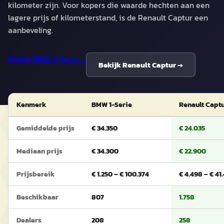
kilometer zijn. Voor kopers die waarde hechten aan een
lagere prijs of kilometerstand, is de Renault Captur een
aanbeveling.
Bekijk
BMW 1-Serie
→
Bekijk
Renault Captur
→
Kenmerk
BMW 1-Serie
Renault Capt
Gemiddelde prijs
€ 34.350
€ 24.035
Mediaan prijs
€ 34.300
€ 22.900
Prijsbereik
€ 1.250 – € 100.374
€ 4.498 – € 41
Beschikbaar
807
1.758
Dealers
208
258