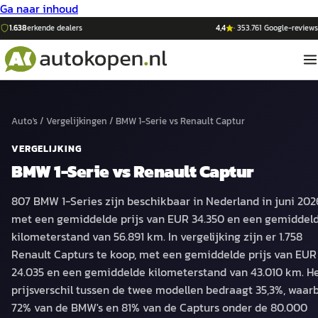
Ga naar inhoud
1.638
erkende dealers
4,4
·
353.761
Google-reviews
Auto's
/
Vergelijkingen
/
BMW 1-Serie
vs
Renault Captur
VERGELIJKING
BMW 1-Serie
vs
Renault Captur
807 BMW 1-Series zijn beschikbaar in Nederland in juni 202
met een gemiddelde prijs van EUR 34.350 en een gemiddel
kilometerstand van 56.891 km. In vergelijking zijn er 1.758
Renault Capturs te koop, met een gemiddelde prijs van EUR
24.035 en een gemiddelde kilometerstand van 43.010 km. H
prijsverschil tussen de twee modellen bedraagt 35,3%, waarb
72% van de BMW's en 81% van de Capturs onder de 80.000