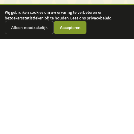
Wij gebruiken cookies om uw ervaring te verbeteren en
bezoekersstatistieken bij te houden. Lees ons
privacybeleid
.
Alleen noodzakelijk
Accepteren
autokopen.nl geeft geen financieel advies en is niet bevoegd om vragen over
financiële producten te beantwoorden. Wij verwijzen door naar erkende, AFM-
vergunde partners.
POPULAIRE MERKEN
Volkswagen
Vind jouw volgende auto bij
Toyota
betrouwbare dealers.
BMW
Mercedes-Benz
Audi