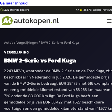
Ga naar inhoud
1.638
erkende dealers
4,4
·
353.761
Google-reviews
Auto's
/
Vergelijkingen
/
BMW 2-Serie
vs
Ford Kuga
VERGELIJKING
BMW 2-Serie
vs
Ford Kuga
2.243 MPV's, waaronder de BMW 2-Serie en de Ford Kuga, zij
beschikbaar in Nederland in juli 2026. De gemiddelde prijs
van de BMW 2-Serie bedraagt EUR 38.173, met 616 exemplar
en een gemiddelde kilometerstand van 53.263 km, waarvan
71% onder de 80.000 km ligt. De Ford Kuga heeft een
gemiddelde prijs van EUR 33.422, met 1.627 beschikbare
voertuigen en een gemiddelde kilometerstand van 41.577 k