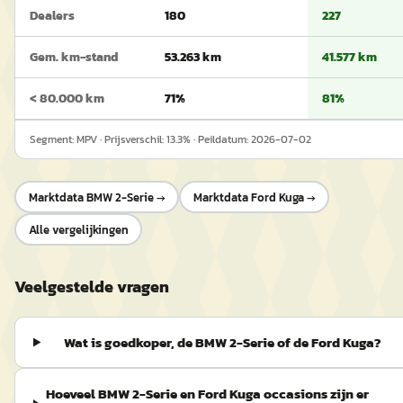
Dealers
180
227
Gem. km-stand
53.263 km
41.577 km
< 80.000 km
71%
81%
Segment:
MPV
· Prijsverschil:
13.3
% · Peildatum:
2026-07-02
Marktdata
BMW 2-Serie
→
Marktdata
Ford Kuga
→
Alle vergelijkingen
Veelgestelde vragen
Wat is goedkoper, de BMW 2-Serie of de Ford Kuga?
Hoeveel BMW 2-Serie en Ford Kuga occasions zijn er