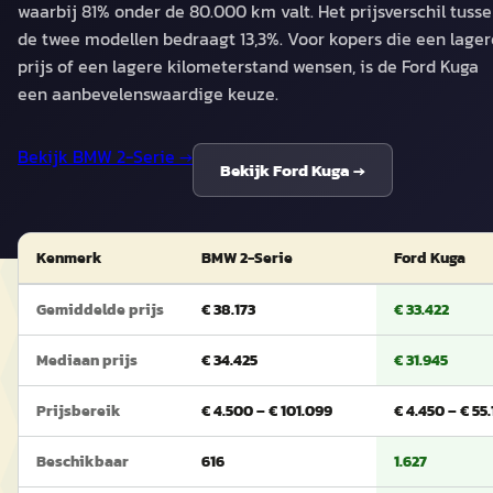
waarbij 81% onder de 80.000 km valt. Het prijsverschil tuss
de twee modellen bedraagt 13,3%. Voor kopers die een lager
prijs of een lagere kilometerstand wensen, is de Ford Kuga
een aanbevelenswaardige keuze.
Bekijk
BMW 2-Serie
→
Bekijk
Ford Kuga
→
Kenmerk
BMW 2-Serie
Ford Kuga
Gemiddelde prijs
€ 38.173
€ 33.422
Mediaan prijs
€ 34.425
€ 31.945
Prijsbereik
€ 4.500 – € 101.099
€ 4.450 – € 55.
Beschikbaar
616
1.627