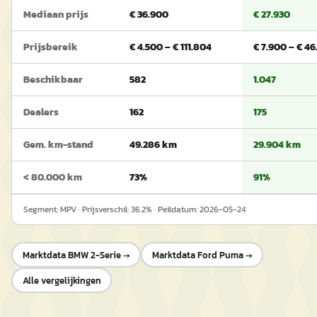
Mediaan prijs
€ 36.900
€ 27.930
Prijsbereik
€ 4.500 – € 111.804
€ 7.900 – € 46
Beschikbaar
582
1.047
Dealers
162
175
Gem. km-stand
49.286 km
29.904 km
< 80.000 km
73%
91%
Segment:
MPV
· Prijsverschil:
36.2
% · Peildatum:
2026-05-24
Marktdata
BMW 2-Serie
→
Marktdata
Ford Puma
→
Alle vergelijkingen