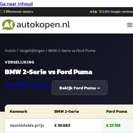
Ga naar inhoud
1.731
erkende dealers
4,4
·
352.814
Google-reviews
Auto's
/
Vergelijkingen
/
BMW 2-Serie
vs
Ford Puma
VERGELIJKING
BMW 2-Serie
vs
Ford Puma
Bekijk
BMW 2-Serie
→
Bekijk
Ford Puma
→
Kenmerk
BMW 2-Serie
Ford Puma
Gemiddelde prijs
€ 39.683
€ 27.531