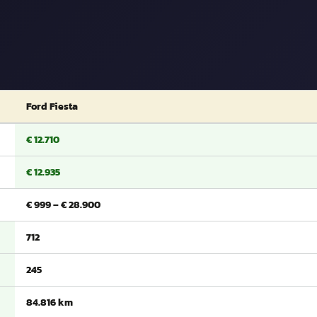
Ford Fiesta
€ 12.710
€ 12.935
€ 999 – € 28.900
712
245
84.816 km