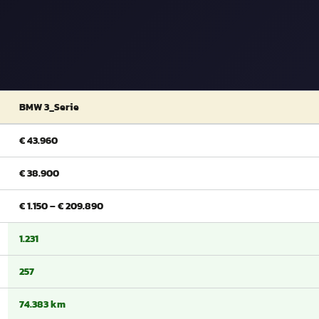
BMW 3_Serie
€ 43.960
€ 38.900
€ 1.150 – € 209.890
1.231
257
74.383 km