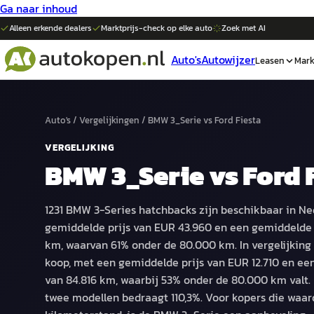
Ga naar inhoud
Alleen erkende dealers
Marktprijs-check op elke
auto
Zoek met AI
Auto's
Autowijzer
Leasen
Mark
Auto's
/
Vergelijkingen
/
BMW 3_Serie
vs
Ford Fiesta
VERGELIJKING
BMW 3_Serie
vs
Ford 
1231 BMW 3-Series hatchbacks zijn beschikbaar in Ne
gemiddelde prijs van EUR 43.960 en een gemiddelde 
km, waarvan 61% onder de 80.000 km. In vergelijking zi
koop, met een gemiddelde prijs van EUR 12.710 en e
van 84.816 km, waarbij 53% onder de 80.000 km valt. H
twee modellen bedraagt 110,3%. Voor kopers die waa