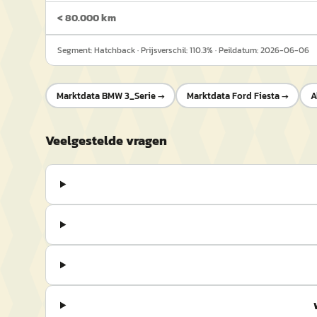
< 80.000 km
Segment:
Hatchback
· Prijsverschil:
110.3
% · Peildatum:
2026-06-06
Marktdata
BMW 3_Serie
→
Marktdata
Ford Fiesta
→
A
Veelgestelde vragen