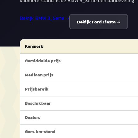
kilometerstand, is de BMW 3_Serie een aanbeveling.
Bekijk
BMW 3_Serie
→
Bekijk
Ford Fiesta
→
Kenmerk
Gemiddelde prijs
Mediaan prijs
Prijsbereik
Beschikbaar
Dealers
Gem. km-stand