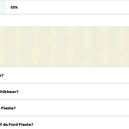
53%
a?
schikbaar?
 Fiesta?
f de Ford Fiesta?