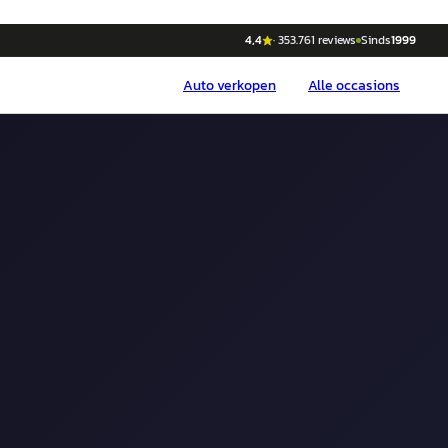
4,4
·
353.761
reviews
Sinds
1999
Auto
verkopen
Alle occasions