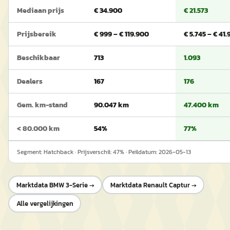
Mediaan prijs
€ 34.900
€ 21.573
Prijsbereik
€ 999 – € 119.900
€ 5.745 – € 41.
Beschikbaar
713
1.093
Dealers
167
176
Gem. km-stand
90.047 km
47.400 km
< 80.000 km
54%
77%
Segment:
Hatchback
· Prijsverschil:
47
% · Peildatum:
2026-05-13
Marktdata
BMW 3-Serie
→
Marktdata
Renault Captur
→
Alle vergelijkingen