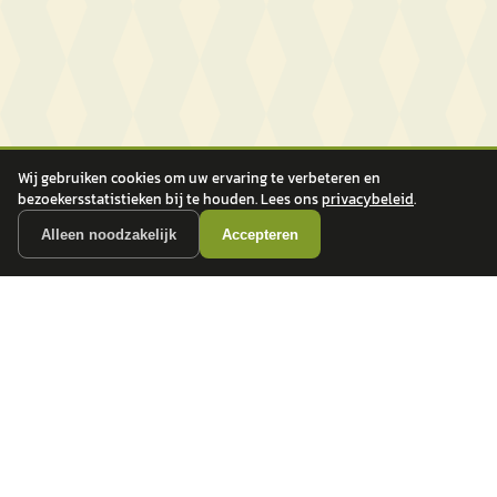
Wij gebruiken cookies om uw ervaring te verbeteren en
bezoekersstatistieken bij te houden. Lees ons
privacybeleid
.
Alleen noodzakelijk
Accepteren
autokopen.nl geeft geen financieel advies en is niet bevoegd om vragen over
financiële producten te beantwoorden. Wij verwijzen door naar erkende, AFM-
vergunde partners.