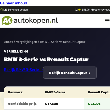
Ga naar inhoud
1.638
erkende dealers
4,4
·
353.761
Google-reviews
Auto's
/
Vergelijkingen
/
BMW 3-Serie
vs
Renault Captur
VERGELIJKING
BMW 3-Serie
vs
Renault Captur
Bekijk
BMW 3-Serie
→
Bekijk
Renault Captur
→
Kenmerk
BMW 3-Serie
Renault Capt
Gemiddelde prijs
€ 37.608
€ 23.296