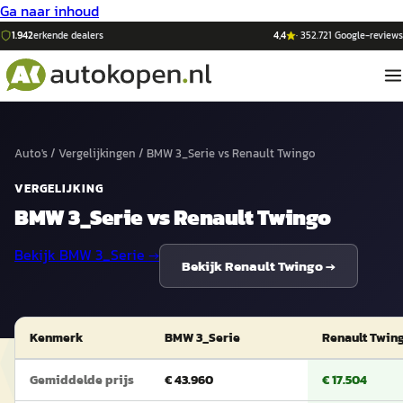
Ga naar inhoud
1.942
erkende dealers
4,4
·
352.721
Google-reviews
Auto's
/
Vergelijkingen
/
BMW 3_Serie
vs
Renault Twingo
VERGELIJKING
BMW 3_Serie
vs
Renault Twingo
Bekijk
BMW 3_Serie
→
Bekijk
Renault Twingo
→
Kenmerk
BMW 3_Serie
Renault Twin
Gemiddelde prijs
€ 43.960
€ 17.504