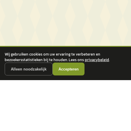
Wij gebruiken cookies om uw ervaring te verbeteren en
bezoekersstatistieken bij te houden. Lees ons
privacybeleid
.
Alleen noodzakelijk
Accepteren
autokopen.nl geeft geen financieel advies en is niet bevoegd om vragen over
financiële producten te beantwoorden. Wij verwijzen door naar erkende, AFM-
vergunde partners.