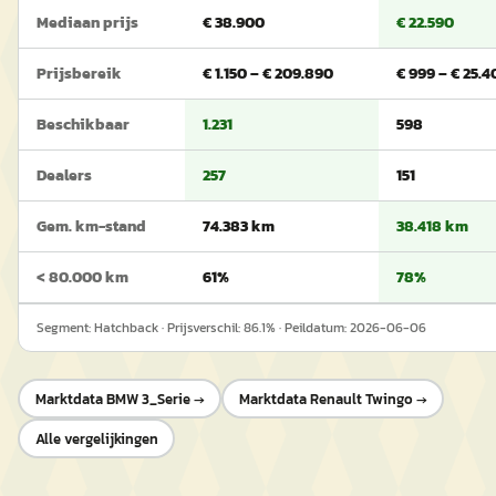
Mediaan prijs
€ 38.900
€ 22.590
Prijsbereik
€ 1.150 – € 209.890
€ 999 – € 25.4
Beschikbaar
1.231
598
Dealers
257
151
Gem. km-stand
74.383 km
38.418 km
< 80.000 km
61%
78%
Segment:
Hatchback
· Prijsverschil:
86.1
% · Peildatum:
2026-06-06
Marktdata
BMW 3_Serie
→
Marktdata
Renault Twingo
→
Alle vergelijkingen