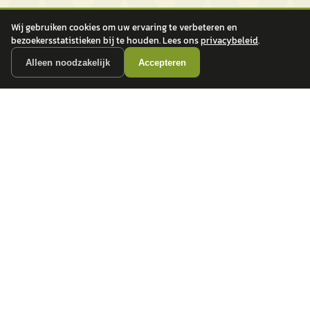
Wij gebruiken cookies om uw ervaring te verbeteren en
bezoekersstatistieken bij te houden. Lees ons
privacybeleid
.
Alleen noodzakelijk
Accepteren
autokopen.nl geeft geen financieel advies en is niet bevoegd om vragen over
financiële producten te beantwoorden. Wij verwijzen door naar erkende, AFM-
vergunde partners.
POPULAIRE MERKEN
Volkswagen
Vind jouw volgende auto bij
Toyota
betrouwbare dealers.
BMW
Mercedes-Benz
Audi