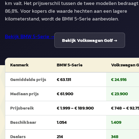
km valt. Het prijsverschil tussen de twee modellen bedraagt
86,8%. Voor kopers die waarde hechten aan een lagere
kilometerstand, wordt de BMW 5-Serie aanbevolen.
Bekijk
BMW 5-Serie
→
Bekijk
Volkswagen Golf
→
Kenmerk
BMW 5-Serie
Volkswagen G
Gemiddelde prijs
€ 63.131
€ 24.916
Mediaan prijs
€ 61.900
€ 23.900
Prijsbereik
€ 1.999 – € 189.900
€ 748 – € 92.7
Beschikbaar
1.054
1.409
Dealers
214
348