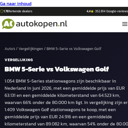
Ga naar inhoud
1.781
erkende dealers
4,4
·
352.814
Google-reviews
Auto's
/
Vergelijkingen
/
BMW 5-Serie
vs
Volkswagen Golf
VERGELIJKING
BMW 5-Serie
vs
Volkswagen Golf
1.054 BMW 5-Series stationwagons zijn beschikbaar in
Nederland in juni 2026, met een gemiddelde prijs van EUR
63.131 en een gemiddelde kilometerstand van 64.523 km,
waarvan 66% onder de 80.000 km ligt. In vergelijking zijn er
1.409 Volkswagen Golf stationwagons te koop, met een
gemiddelde prijs van EUR 24.916 en een gemiddelde
kilometerstand van 89.082 km, waarvan 54% onder de 80.0