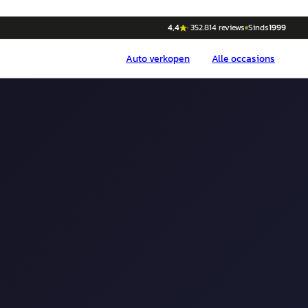
4,4
·
352.814
reviews
Sinds
1999
Auto
verkopen
Alle occasions