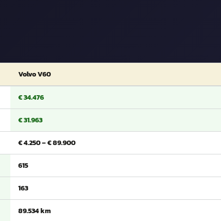
Volvo V60
€ 34.476
€ 31.963
€ 4.250 – € 89.900
615
163
89.534 km