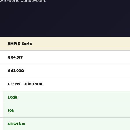
W 5-Serie aanbevolen.
BMW 5-Serie
€ 64.377
€ 63.900
€ 1.999 – € 189.900
1.026
193
61.621 km