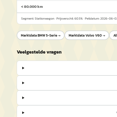
< 80.000 km
Segment:
Stationwagon
· Prijsverschil:
60.5
% · Peildatum:
2026-06-0
Marktdata
BMW 5-Serie
→
Marktdata
Volvo V60
→
Al
Veelgestelde vragen