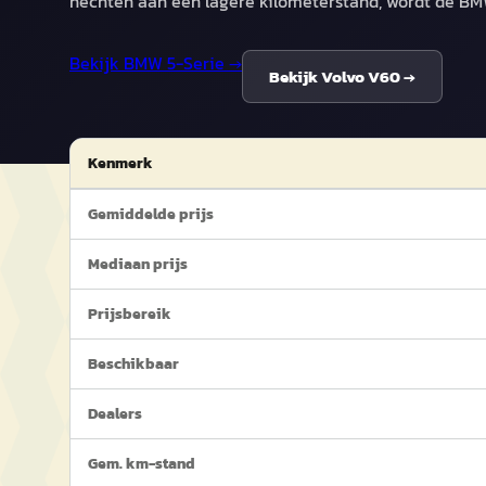
hechten aan een lagere kilometerstand, wordt de BM
Bekijk
BMW 5-Serie
→
Bekijk
Volvo V60
→
Kenmerk
Gemiddelde prijs
Mediaan prijs
Prijsbereik
Beschikbaar
Dealers
Gem. km-stand