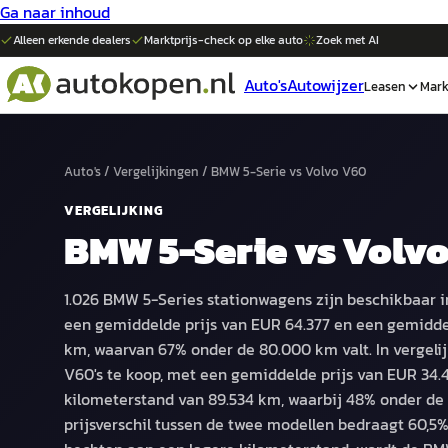
Ga naar inhoud
Alleen erkende dealers
Marktprijs-check op elke
auto
Zoek met AI
Auto's
Autowijzer
Leasen
Mark
Auto's
/
Vergelijkingen
/
BMW 5-Serie
vs
Volvo V60
VERGELIJKING
BMW 5-Serie
vs
Volvo
1.026 BMW 5-Series stationwagens zijn beschikbaar i
een gemiddelde prijs van EUR 64.377 en een gemidde
km, waarvan 67% onder de 80.000 km valt. In vergelij
V60's te koop, met een gemiddelde prijs van EUR 34
kilometerstand van 89.534 km, waarbij 48% onder de 
prijsverschil tussen de twee modellen bedraagt 60,5