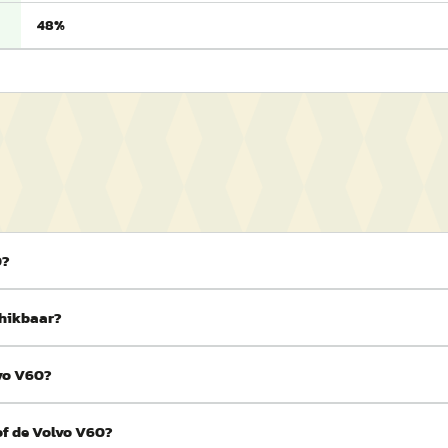
48%
0?
chikbaar?
lvo V60?
of de Volvo V60?