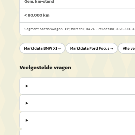
Gem. km-stand
< 80.000 km
Segment:
Stationwagon
· Prijsverschil:
84.2
% · Peildatum:
2026-08-0
Marktdata
BMW X1
→
Marktdata
Ford Focus
→
Alle ve
Veelgestelde vragen