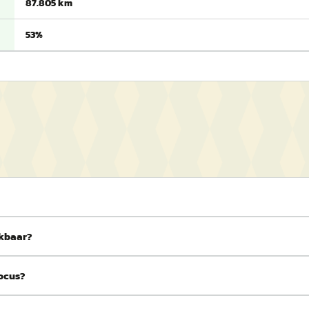
87.805 km
53%
ikbaar?
Focus?