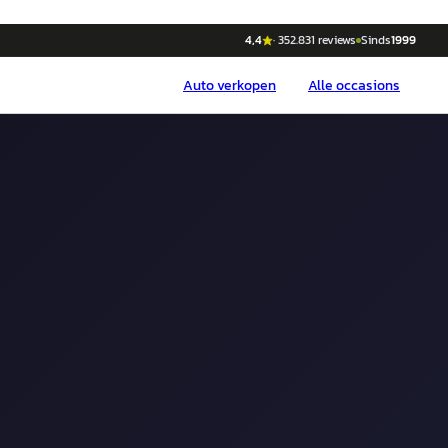
4,4
·
352.831
reviews
Sinds
1999
Auto
verkopen
Alle occasions