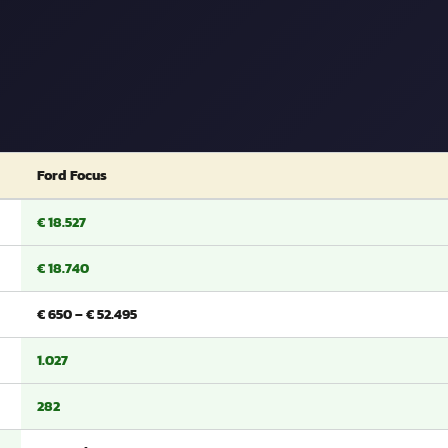
Ford Focus
€ 18.527
€ 18.740
€ 650 – € 52.495
1.027
282