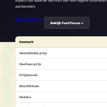
kopers die waarde hechten aan een lagere kilometer
aanbevolen.
Bekijk
BMW X1
→
Bekijk
Ford Focus
→
Kenmerk
Gemiddelde prijs
Mediaan prijs
Prijsbereik
Beschikbaar
Dealers