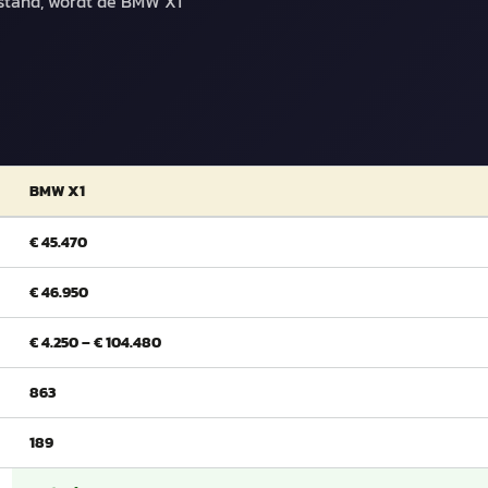
stand, wordt de BMW X1
BMW X1
€ 45.470
€ 46.950
€ 4.250 – € 104.480
863
189