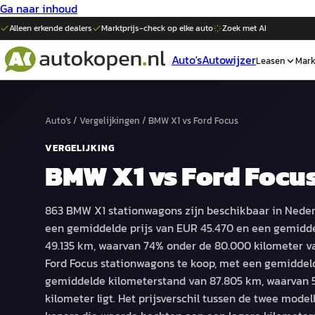
Ga naar inhoud
Alleen erkende dealers
Marktprijs-check op elke
auto
Zoek met AI
Auto's
Autowijzer
Leasen
Mark
Auto's
/
Vergelijkingen
/
BMW X1
vs
Ford Focus
VERGELIJKING
BMW X1
vs
Ford Focu
863 BMW X1 stationwagons zijn beschikbaar in Neder
een gemiddelde prijs van EUR 45.470 en een gemidd
49.135 km, waarvan 74% onder de 80.000 kilometer valt.
Ford Focus stationwagons te koop, met een gemiddeld
gemiddelde kilometerstand van 87.805 km, waarvan 
kilometer ligt. Het prijsverschil tussen de twee mode