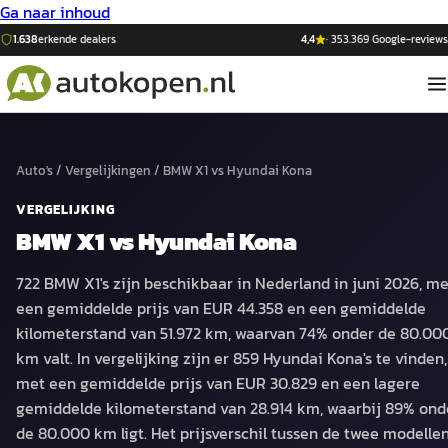
Ga naar inhoud
1.638
erkende dealers
4,4
·
353.369
Google-reviews
Auto's
/
Vergelijkingen
/
BMW X1
vs
Hyundai Kona
VERGELIJKING
BMW X1
vs
Hyundai Kona
722 BMW X1's zijn beschikbaar in Nederland in juni 2026, me
een gemiddelde prijs van EUR 44.358 en een gemiddelde
kilometerstand van 51.972 km, waarvan 74% onder de 80.00
km valt. In vergelijking zijn er 859 Hyundai Kona's te vinden,
met een gemiddelde prijs van EUR 30.829 en een lagere
gemiddelde kilometerstand van 28.914 km, waarbij 89% ond
de 80.000 km ligt. Het prijsverschil tussen de twee modelle