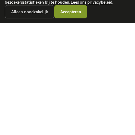
bezoekersstatistieken bij te houden. Lees ons
privacybeleid
.
Alleen noodzakelijk
Accepteren
autokopen.nl geeft geen financieel advies en is niet bevoegd om vragen over
financiële producten te beantwoorden. Wij verwijzen door naar erkende, AFM-
vergunde partners.
POPULAIRE MERKEN
Volkswagen
Vind jouw volgende auto bij
Toyota
betrouwbare dealers.
BMW
Mercedes-Benz
Audi
Ford
Opel