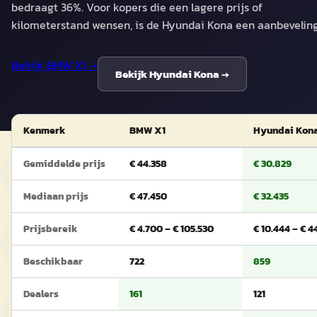
bedraagt 36%. Voor kopers die een lagere prijs of
kilometerstand wensen, is de Hyundai Kona een aanbeveling
Bekijk
BMW X1
→
Bekijk
Hyundai Kona
→
Kenmerk
BMW X1
Hyundai Kon
Gemiddelde prijs
€ 44.358
€ 30.829
Mediaan prijs
€ 47.450
€ 32.435
Prijsbereik
€ 4.700 – € 105.530
€ 10.444 – € 4
Beschikbaar
722
859
Dealers
161
121