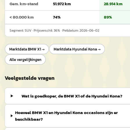
Gem. km-stand
51.972 km
28.914 km
< 80.000 km
74%
89%
Segment:
SUV
· Prijsverschil:
36
% · Peildatum:
2026-06-02
Marktdata
BMW X1
→
Marktdata
Hyundai Kona
→
Alle vergelijkingen
Veelgestelde vragen
Wat is goedkoper, de BMW X1 of de Hyundai Kona?
Hoeveel BMW X1 en Hyundai Kona occasions zijn er
beschikbaar?