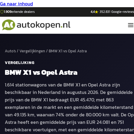
Ga naar inhoud
1.909
erkende dealers
4,4
·
352.831
Google-reviews
Auto's
/
Vergelijkingen
/
BMW X1
vs
Opel Astra
VERGELIJKING
BMW X1
vs
Opel Astra
1.614 stationwagons van de BMW X1 en Opel Astra zijn
beschikbaar in Nederland in augustus 2026. De gemiddelde
prijs van de BMW X1 bedraagt EUR 45.470, met 863
exemplaren in de markt en een gemiddelde kilometerstand
van 49.135 km, waarvan 74% onder de 80.000 km valt. De Op
Astra heeft een gemiddelde prijs van EUR 24.081 en 751
beschikbare voertuigen, met een gemiddelde kilometersta