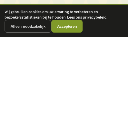
Wij gebruiken cookies om uw ervaring te verbeteren en
bezoekersstatistieken bij te houden. Lees ons
privacybeleid
.
Alleen noodzakelijk
Accepteren
autokopen.nl geeft geen financieel advies en is niet bevoegd om vragen over
financiële producten te beantwoorden. Wij verwijzen door naar erkende, AFM-
vergunde partners.
POPULAIRE MERKEN
Volkswagen
Vind jouw volgende auto bij
Toyota
betrouwbare dealers.
BMW
Mercedes-Benz
Audi