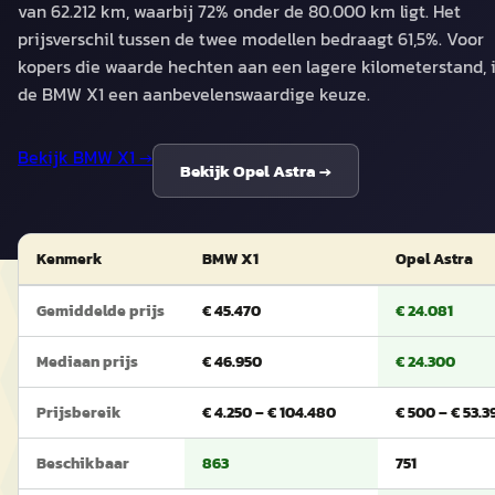
van 62.212 km, waarbij 72% onder de 80.000 km ligt. Het
prijsverschil tussen de twee modellen bedraagt 61,5%. Voor
kopers die waarde hechten aan een lagere kilometerstand, 
de BMW X1 een aanbevelenswaardige keuze.
Bekijk
BMW X1
→
Bekijk
Opel Astra
→
Kenmerk
BMW X1
Opel Astra
Gemiddelde prijs
€ 45.470
€ 24.081
Mediaan prijs
€ 46.950
€ 24.300
Prijsbereik
€ 4.250 – € 104.480
€ 500 – € 53.3
Beschikbaar
863
751