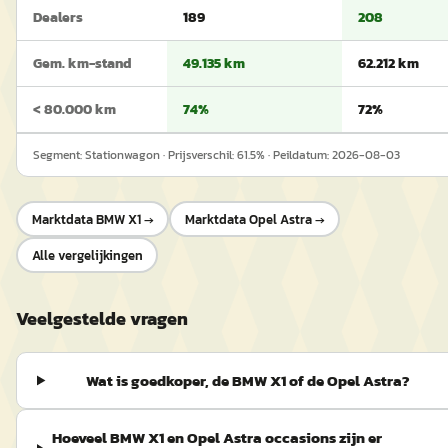
Dealers
189
208
Gem. km-stand
49.135 km
62.212 km
< 80.000 km
74%
72%
Segment:
Stationwagon
· Prijsverschil:
61.5
% · Peildatum:
2026-08-03
Marktdata
BMW X1
→
Marktdata
Opel Astra
→
Alle vergelijkingen
Veelgestelde vragen
Wat is goedkoper, de BMW X1 of de Opel Astra?
Hoeveel BMW X1 en Opel Astra occasions zijn er