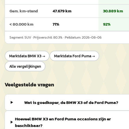
Gem. km-stand
47.679 km
30.889 km
< 80.000 km
71%
92%
Segment:
SUV
· Prijsverschil:
80.3
% · Peildatum:
2026-08-06
Marktdata
BMW X3
→
Marktdata
Ford Puma
→
Alle vergelijkingen
Veelgestelde vragen
Wat is goedkoper, de BMW X3 of de Ford Puma?
Hoeveel BMW X3 en Ford Puma occasions zijn er
beschikbaar?