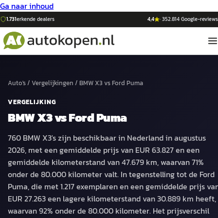
Ga naar inhoud
1.731
erkende dealers
4,4
·
352.814
Google-reviews
Auto's
/
Vergelijkingen
/
BMW X3
vs
Ford Puma
VERGELIJKING
BMW X3
vs
Ford Puma
760 BMW X3's zijn beschikbaar in Nederland in augustus
2026, met een gemiddelde prijs van EUR 63.827 en een
gemiddelde kilometerstand van 47.679 km, waarvan 71%
onder de 80.000 kilometer valt. In tegenstelling tot de Ford
Puma, die met 1.217 exemplaren en een gemiddelde prijs va
EUR 27.263 een lagere kilometerstand van 30.889 km heeft,
waarvan 92% onder de 80.000 kilometer. Het prijsverschil