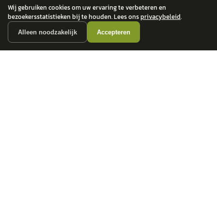
Wij gebruiken cookies om uw ervaring te verbeteren en
bezoekersstatistieken bij te houden. Lees ons
privacybeleid
.
Alleen noodzakelijk
Accepteren
autokopen.nl geeft geen financieel advies en is niet bevoegd om vragen over
financiële producten te beantwoorden. Wij verwijzen door naar erkende, AFM-
vergunde partners.
POPULAIRE MERKEN
Volkswagen
Vind jouw volgende auto bij
Toyota
betrouwbare dealers.
BMW
Mercedes-Benz
Audi
Ford