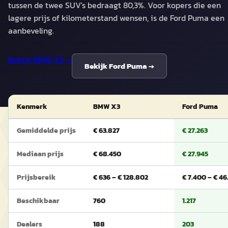
tussen de twee SUV's bedraagt 80,3%. Voor kopers die een
lagere prijs of kilometerstand wensen, is de Ford Puma een
aanbeveling.
Bekijk
BMW X3
→
Bekijk
Ford Puma
→
Kenmerk
BMW X3
Ford Puma
Gemiddelde prijs
€ 63.827
€ 27.263
Mediaan prijs
€ 68.450
€ 27.945
Prijsbereik
€ 636 – € 128.802
€ 7.400 – € 46
Beschikbaar
760
1.217
Dealers
188
203