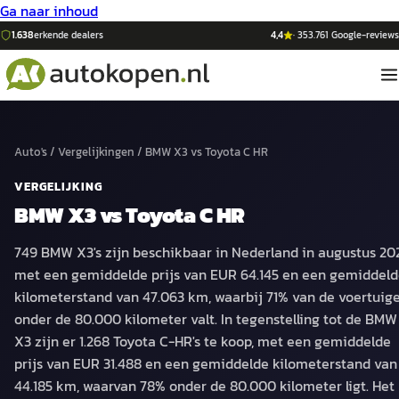
Ga naar inhoud
1.638
erkende dealers
4,4
·
353.761
Google-reviews
Auto's
/
Vergelijkingen
/
BMW X3
vs
Toyota C HR
VERGELIJKING
BMW X3
vs
Toyota C HR
749 BMW X3's zijn beschikbaar in Nederland in augustus 20
met een gemiddelde prijs van EUR 64.145 en een gemiddel
kilometerstand van 47.063 km, waarbij 71% van de voertuig
onder de 80.000 kilometer valt. In tegenstelling tot de BMW
X3 zijn er 1.268 Toyota C-HR's te koop, met een gemiddelde
prijs van EUR 31.488 en een gemiddelde kilometerstand van
44.185 km, waarvan 78% onder de 80.000 kilometer ligt. Het