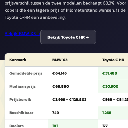
prijsverschil tussen de twee modellen bedraagt 68,3%. Voor
kopers die een lagere prijs of kilometerstand wensen, is de
Toyota C-HR een aanbeveling.
Bekijk
BMW X3
→
Bekijk
Toyota C HR
→
Kenmerk
BMW X3
Toyota C HR
Gemiddelde prijs
€ 64.145
€ 31.488
Mediaan prijs
€ 68.880
€ 30.900
Prijsbereik
€ 3.999 – € 128.802
€ 568 – € 54.2
Beschikbaar
749
1.268
Dealers
181
177