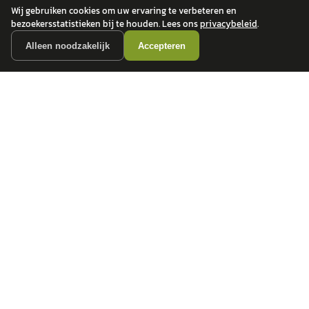
Wij gebruiken cookies om uw ervaring te verbeteren en
bezoekersstatistieken bij te houden. Lees ons
privacybeleid
.
Alleen noodzakelijk
Accepteren
autokopen.nl geeft geen financieel advies en is niet bevoegd om vragen over
financiële producten te beantwoorden. Wij verwijzen door naar erkende, AFM-
vergunde partners.
POPULAIRE MERKEN
Volkswagen
Vind jouw volgende auto bij
Toyota
betrouwbare dealers.
BMW
Mercedes-Benz
Audi
Ford