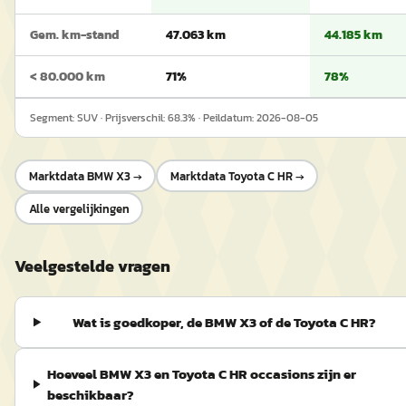
Gem. km-stand
47.063 km
44.185 km
< 80.000 km
71%
78%
Segment:
SUV
· Prijsverschil:
68.3
% · Peildatum:
2026-08-05
Marktdata
BMW X3
→
Marktdata
Toyota C HR
→
Alle vergelijkingen
Veelgestelde vragen
Wat is goedkoper, de BMW X3 of de Toyota C HR?
Hoeveel BMW X3 en Toyota C HR occasions zijn er
beschikbaar?