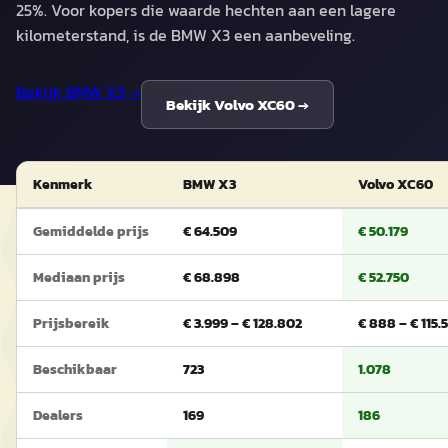
25%. Voor kopers die waarde hechten aan een lagere
kilometerstand, is de BMW X3 een aanbeveling.
Bekijk
BMW X3
→
Bekijk
Volvo XC60
→
Kenmerk
BMW X3
Volvo XC60
Gemiddelde prijs
€ 64.509
€ 50.179
Mediaan prijs
€ 68.898
€ 52.750
Prijsbereik
€ 3.999 – € 128.802
€ 888 – € 115.5
Beschikbaar
723
1.078
Dealers
169
186