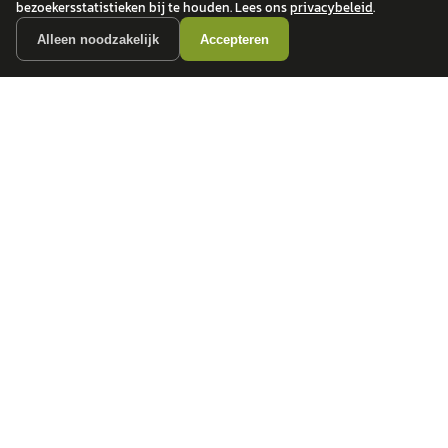
bezoekersstatistieken bij te houden. Lees ons
privacybeleid
.
Alleen noodzakelijk
Accepteren
autokopen.nl geeft geen financieel advies en is niet bevoegd om vragen over
financiële producten te beantwoorden. Wij verwijzen door naar erkende, AFM-
vergunde partners.
POPULAIRE MERKEN
Volkswagen
Vind jouw volgende auto bij
Toyota
betrouwbare dealers.
BMW
Mercedes-Benz
Audi
Ford
Opel