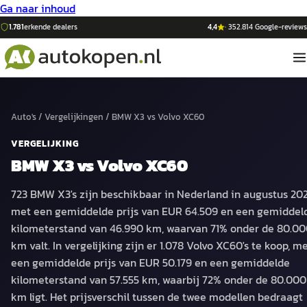
Ga naar inhoud
1.781
erkende dealers
4,4
·
352.814
Google-reviews
Auto's
/
Vergelijkingen
/
BMW X3
vs
Volvo XC60
VERGELIJKING
BMW X3
vs
Volvo XC60
723 BMW X3's zijn beschikbaar in Nederland in augustus 202
met een gemiddelde prijs van EUR 64.509 en een gemiddel
kilometerstand van 46.990 km, waarvan 71% onder de 80.0
km valt. In vergelijking zijn er 1.078 Volvo XC60's te koop, m
een gemiddelde prijs van EUR 50.179 en een gemiddelde
kilometerstand van 57.555 km, waarbij 72% onder de 80.000
km ligt. Het prijsverschil tussen de twee modellen bedraagt