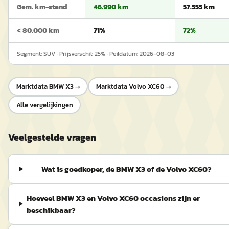
Gem. km-stand
46.990 km
57.555 km
< 80.000 km
71%
72%
Segment:
SUV
· Prijsverschil:
25
% · Peildatum:
2026-08-03
Marktdata
BMW X3
→
Marktdata
Volvo XC60
→
Alle vergelijkingen
Veelgestelde vragen
Wat is goedkoper, de BMW X3 of de Volvo XC60?
Hoeveel BMW X3 en Volvo XC60 occasions zijn er
beschikbaar?