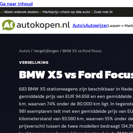
Ga naar inhoud
Alleen erkende dealers
Marktprijs-check op elke
auto
Zoek met AI
Auto's
Autowijzer
Leasen
Mark
Auto's
/
Vergelijkingen
/
BMW X5
vs
Ford Focus
VERGELIJKING
BMW X5
vs
Ford Focu
683 BMW X5 stationwagens zijn beschikbaar in Neder
gemiddelde prijs van EUR 94.658 en een gemiddelde 
km, waarvan 74% onder de 80.000 km ligt. In tegenstel
981 exemplaren telt met een gemiddelde prijs van EU
kilometerstand van 83.580 km, waarvan 55% onder de
prijsverschil tussen de twee modellen bedraagt 134,3