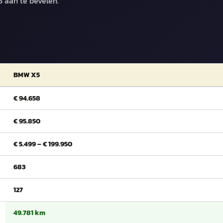
 aan te bevelen.
BMW X5
€ 94.658
€ 95.850
€ 5.499 – € 199.950
683
127
49.781 km