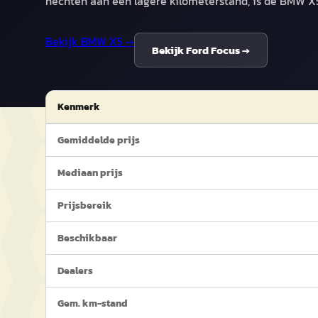
hechten aan een lagere kilometerstand, is de BMW X5
Bekijk
BMW X5
→
Bekijk
Ford Focus
→
Kenmerk
Gemiddelde prijs
Mediaan prijs
Prijsbereik
Beschikbaar
Dealers
Gem. km-stand