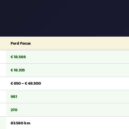
Ford Focus
€ 18.588
€ 18.335
€ 650 – € 48.500
981
270
83.580 km