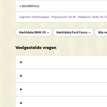
< 80.000 km
Segment:
Stationwagen
· Prijsverschil:
134.3
% · Peildatum:
2026-05-2
Marktdata
BMW X5
→
Marktdata
Ford Focus
→
Alle v
Veelgestelde vragen