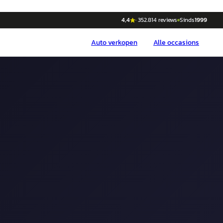
4,4
·
352.814
reviews
Sinds
1999
Auto
verkopen
Alle occasions