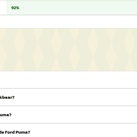
92%
ikbaar?
 Puma?
 de Ford Puma?