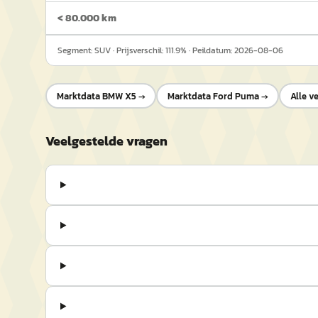
< 80.000 km
Segment:
SUV
· Prijsverschil:
111.9
% · Peildatum:
2026-08-06
Marktdata
BMW X5
→
Marktdata
Ford Puma
→
Alle v
Veelgestelde vragen