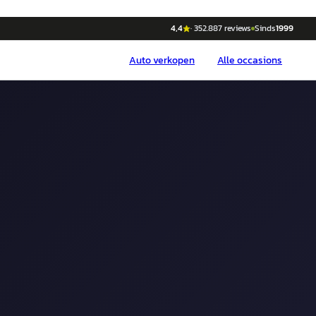
4,4
·
352.887
reviews
Sinds
1999
Auto
verkopen
Alle occasions