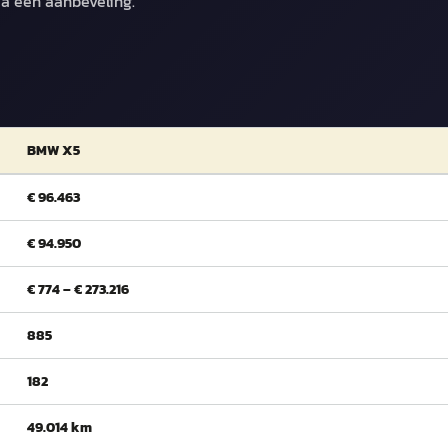
ma een aanbeveling.
BMW X5
€ 96.463
€ 94.950
€ 774 – € 273.216
885
182
49.014 km