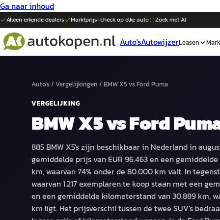
Ga naar inhoud
Alleen erkende dealers
Marktprijs-check op elke
auto
Zoek met AI
Auto's
Autowijzer
Leasen
Mark
Auto's
/
Vergelijkingen
/
BMW X5
vs
Ford Puma
VERGELIJKING
BMW X5
vs
Ford Pum
885 BMW X5's zijn beschikbaar in Nederland in augus
gemiddelde prijs van EUR 96.463 en een gemiddelde 
km, waarvan 74% onder de 80.000 km valt. In tegenste
waarvan 1.217 exemplaren te koop staan met een gemi
en een gemiddelde kilometerstand van 30.889 km, w
km ligt. Het prijsverschil tussen de twee SUV's bedraa