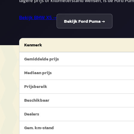
lagere prijs of kilometerstand wensen, is de Ford Pu
Bekijk
BMW X5
→
Bekijk
Ford Puma
→
Kenmerk
Gemiddelde prijs
Mediaan prijs
Prijsbereik
Beschikbaar
Dealers
Gem. km-stand