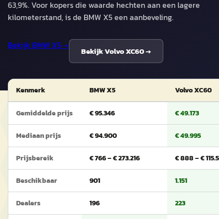
63,9%. Voor kopers die waarde hechten aan een lagere
kilometerstand, is de BMW X5 een aanbeveling.
Bekijk
BMW X5
→
Bekijk
Volvo XC60
→
Kenmerk
BMW X5
Volvo XC60
Gemiddelde prijs
€ 95.346
€ 49.173
Mediaan prijs
€ 94.900
€ 49.995
Prijsbereik
€ 766 – € 273.216
€ 888 – € 115.5
Beschikbaar
901
1.151
Dealers
196
223