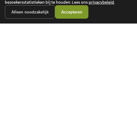
bezoekersstatistieken bij te houden. Lees ons
privacybeleid
.
Alleen noodzakelijk
Accepteren
autokopen.nl geeft geen financieel advies en is niet bevoegd om vragen over
financiële producten te beantwoorden. Wij verwijzen door naar erkende, AFM-
vergunde partners.
POPULAIRE MERKEN
Volkswagen
Vind jouw volgende auto bij
Toyota
betrouwbare dealers.
BMW
Mercedes-Benz
Audi
Ford
Opel