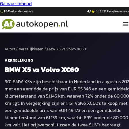
Ga naar inhoud
1.841
erkende dealers
4,4
·
352.831
Google-reviews
Auto's
/
Vergelijkingen
/
BMW X5
vs
Volvo XC60
VERGELIJKING
BMW X5
vs
Volvo XC60
901 BMW X5's zijn beschikbaar in Nederland in augustus 202
met een gemiddelde prijs van EUR 95.346 en een gemiddel
kilometerstand van 51.145 km, waarvan 72% onder de 80.000
km ligt. In vergelijking zijn er 1.151 Volvo XC60's te koop, met
een gemiddelde prijs van EUR 49.173 en een gemiddelde
kilometerstand van 61.139 km, waarbij 69% onder de 80.000
km valt. Het prijsverschil tussen de twee SUV's bedraagt