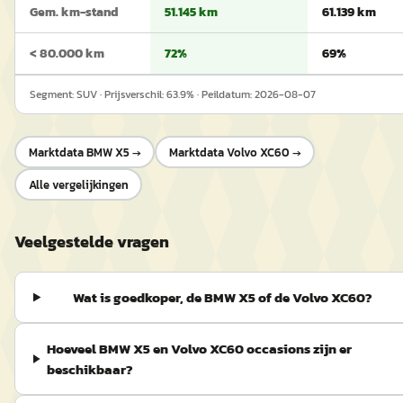
Gem. km-stand
51.145 km
61.139 km
< 80.000 km
72%
69%
Segment:
SUV
· Prijsverschil:
63.9
% · Peildatum:
2026-08-07
Marktdata
BMW X5
→
Marktdata
Volvo XC60
→
Alle vergelijkingen
Veelgestelde vragen
Wat is goedkoper, de BMW X5 of de Volvo XC60?
Hoeveel BMW X5 en Volvo XC60 occasions zijn er
beschikbaar?