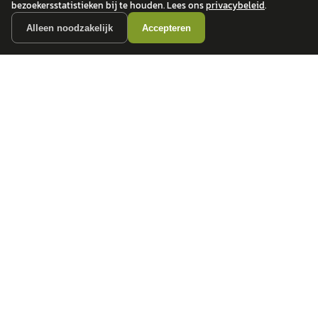
bezoekersstatistieken bij te houden. Lees ons
privacybeleid
.
Alleen noodzakelijk
Accepteren
autokopen.nl geeft geen financieel advies en is niet bevoegd om vragen over
financiële producten te beantwoorden. Wij verwijzen door naar erkende, AFM-
vergunde partners.
POPULAIRE MERKEN
Volkswagen
Vind jouw volgende auto bij
Toyota
betrouwbare dealers.
BMW
Mercedes-Benz
Audi
Ford
Opel