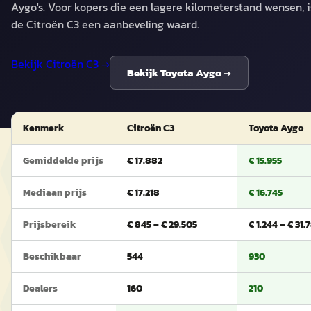
Aygo's. Voor kopers die een lagere kilometerstand wensen, i
de Citroën C3 een aanbeveling waard.
Bekijk
Citroën C3
→
Bekijk
Toyota Aygo
→
Kenmerk
Citroën C3
Toyota Aygo
Gemiddelde prijs
€ 17.882
€ 15.955
Mediaan prijs
€ 17.218
€ 16.745
Prijsbereik
€ 845 – € 29.505
€ 1.244 – € 31.
Beschikbaar
544
930
Dealers
160
210