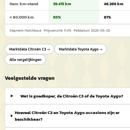
Gem. km-stand
39.415 km
46.286 km
< 80.000 km
85%
81%
Segment:
Hatchback
· Prijsverschil:
11.4
% · Peildatum:
2026-05-20
Marktdata
Citroën C3
→
Marktdata
Toyota Aygo
→
Alle vergelijkingen
Veelgestelde vragen
Wat is goedkoper, de Citroën C3 of de Toyota Aygo?
Hoeveel Citroën C3 en Toyota Aygo occasions zijn er
beschikbaar?