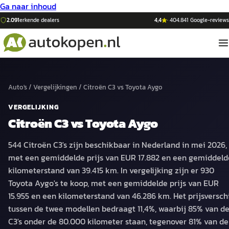
Ga naar inhoud
2.091
erkende dealers
4,4
·
404.841
Google-reviews
Auto's
/
Vergelijkingen
/
Citroën C3
vs
Toyota Aygo
VERGELIJKING
Citroën C3
vs
Toyota Aygo
544 Citroën C3's zijn beschikbaar in Nederland in mei 2026,
met een gemiddelde prijs van EUR 17.882 en een gemiddeld
kilometerstand van 39.415 km. In vergelijking zijn er 930
Toyota Aygo's te koop, met een gemiddelde prijs van EUR
15.955 en een kilometerstand van 46.286 km. Het prijsverschi
tussen de twee modellen bedraagt 11,4%, waarbij 85% van d
C3's onder de 80.000 kilometer staan, tegenover 81% van de