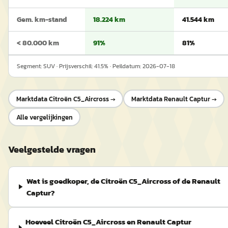
Gem. km-stand
18.224 km
41.544 km
< 80.000 km
91%
81%
Segment:
SUV
· Prijsverschil:
41.5
% · Peildatum:
2026-07-18
Marktdata
Citroën C5_Aircross
→
Marktdata
Renault Captur
→
Alle vergelijkingen
Veelgestelde vragen
Wat is goedkoper, de Citroën C5_Aircross of de Renault
Captur?
Hoeveel Citroën C5_Aircross en Renault Captur