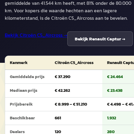
gemiddelde van 41.544 km heeft, met 81% onder de 80.000
km. Voor kopers die waarde hechten aan een lagere
kilometerstand, is de Citroën C5_Aircross aan te bevelen.
Bekijk
Citroën C5_Aircross
→
Bekijk
Renault Captur
→
Kenmerk
Citroën C5_Aircross
Renault Capt
Gemiddelde prijs
€ 37.290
€ 24.464
Mediaan prijs
€ 42.262
€ 23.438
Prijsbereik
€ 8.999 – € 51.210
€ 4.498 – € 41
Beschikbaar
661
1.932
Dealers
120
280