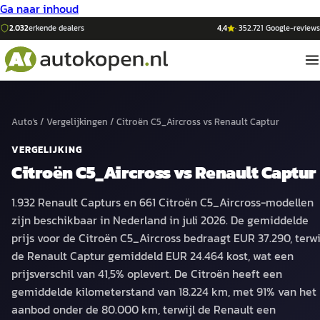
Ga naar inhoud
2.032
erkende dealers
4,4
·
352.721
Google-reviews
Auto's
/
Vergelijkingen
/
Citroën C5_Aircross
vs
Renault Captur
VERGELIJKING
Citroën C5_Aircross
vs
Renault Captur
1.932 Renault Capturs en 661 Citroën C5_Aircross-modellen
zijn beschikbaar in Nederland in juli 2026. De gemiddelde
prijs voor de Citroën C5_Aircross bedraagt EUR 37.290, terwi
de Renault Captur gemiddeld EUR 24.464 kost, wat een
prijsverschil van 41,5% oplevert. De Citroën heeft een
gemiddelde kilometerstand van 18.224 km, met 91% van het
aanbod onder de 80.000 km, terwijl de Renault een