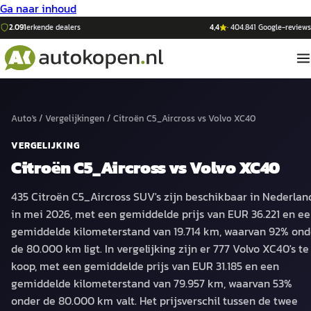
Ga naar inhoud
2.091
erkende dealers
4,4
·
404.841
Google-reviews
Auto's
/
Vergelijkingen
/
Citroën C5_Aircross
vs
Volvo XC40
VERGELIJKING
Citroën C5_Aircross
vs
Volvo XC40
435 Citroën C5_Aircross SUV's zijn beschikbaar in Nederlan
in mei 2026, met een gemiddelde prijs van EUR 36.221 en e
gemiddelde kilometerstand van 19.714 km, waarvan 92% ond
de 80.000 km ligt. In vergelijking zijn er 777 Volvo XC40's te
koop, met een gemiddelde prijs van EUR 31.185 en een
gemiddelde kilometerstand van 79.957 km, waarvan 53%
onder de 80.000 km valt. Het prijsverschil tussen de twee