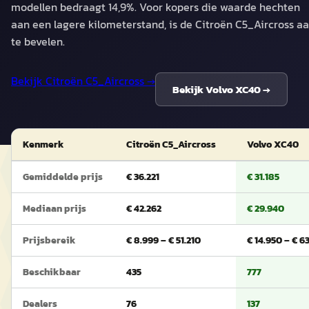
modellen bedraagt 14,9%. Voor kopers die waarde hechten
aan een lagere kilometerstand, is de Citroën C5_Aircross a
te bevelen.
Bekijk
Citroën C5_Aircross
→
Bekijk
Volvo XC40
→
Kenmerk
Citroën C5_Aircross
Volvo XC40
Gemiddelde prijs
€ 36.221
€ 31.185
Mediaan prijs
€ 42.262
€ 29.940
Prijsbereik
€ 8.999 – € 51.210
€ 14.950 – € 6
Beschikbaar
435
777
Dealers
76
137