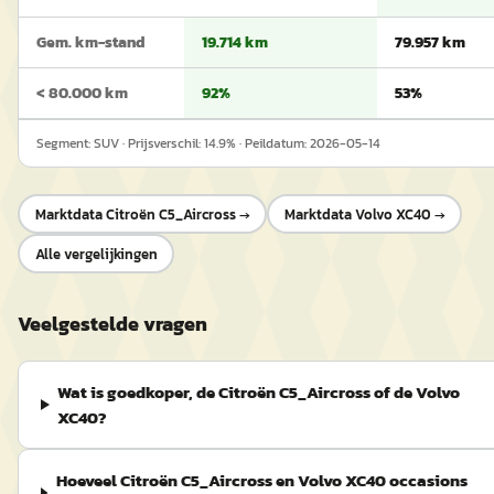
Gem. km-stand
19.714 km
79.957 km
< 80.000 km
92%
53%
Segment:
SUV
· Prijsverschil:
14.9
% · Peildatum:
2026-05-14
Marktdata
Citroën C5_Aircross
→
Marktdata
Volvo XC40
→
Alle vergelijkingen
Veelgestelde vragen
Wat is goedkoper, de Citroën C5_Aircross of de Volvo
XC40?
Hoeveel Citroën C5_Aircross en Volvo XC40 occasions