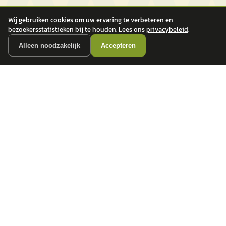
Wij gebruiken cookies om uw ervaring te verbeteren en
bezoekersstatistieken bij te houden. Lees ons
privacybeleid
.
Alleen noodzakelijk
Accepteren
autokopen.nl geeft geen financieel advies en is niet bevoegd om vragen over
financiële producten te beantwoorden. Wij verwijzen door naar erkende, AFM-
vergunde partners.
POPULAIRE MERKEN
Volkswagen
Vind jouw volgende auto bij
Toyota
betrouwbare dealers.
BMW
Mercedes-Benz
Audi