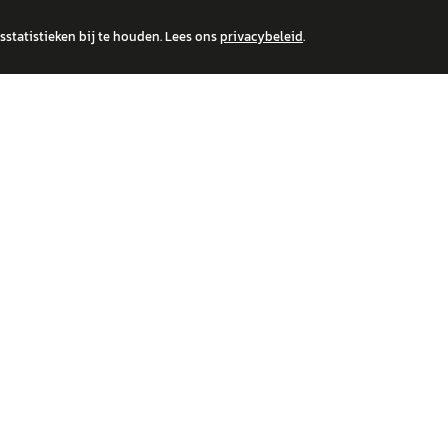
statistieken bij te houden. Lees ons
privacybeleid
.
 over financiële producten te beantwoorden. Wij verwijzen door naar erkende, AFM-v
IRE MERKEN
ONTDEK
wagen
Auto's