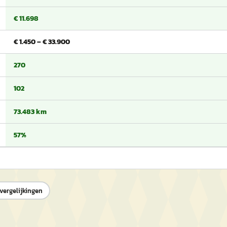
€ 11.698
€ 1.450 – € 33.900
270
102
73.483 km
57%
 vergelijkingen