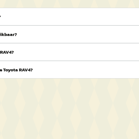
?
hikbaar?
a RAV4?
de Toyota RAV4?