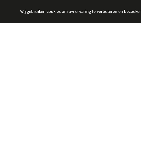
Wij gebruiken cookies om uw ervaring te verbeteren en bezoekers
autokopen.nl geeft geen financieel advies en is niet bevoegd om vragen
POPULA
Volks
Vind jouw volgende auto bij betrouwbare