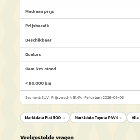
Mediaan prijs
Prijsbereik
Beschikbaar
Dealers
Gem. km-stand
< 80.000 km
Segment:
SUV
· Prijsverschil:
81.4
% · Peildatum:
2026-05-03
Marktdata
Fiat 500
→
Marktdata
Toyota RAV4
→
Alle
Veelgestelde vragen