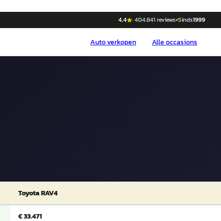
4,4
·
404.841
reviews
Sinds
1999
Auto
verkopen
Alle occasions
Toyota RAV4
€ 33.471