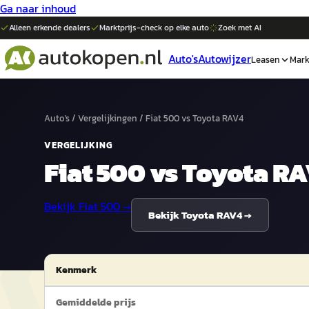
Ga naar inhoud
Alleen erkende dealers
Marktprijs-check op elke
auto
Zoek met AI
Auto's
Autowijzer
Leasen
Mark
Auto's
/
Vergelijkingen
/
Fiat 500
vs
Toyota RAV4
VERGELIJKING
Fiat 500
vs
Toyota R
Bekijk
Fiat 500
→
Bekijk
Toyota RAV4
→
Kenmerk
Gemiddelde prijs