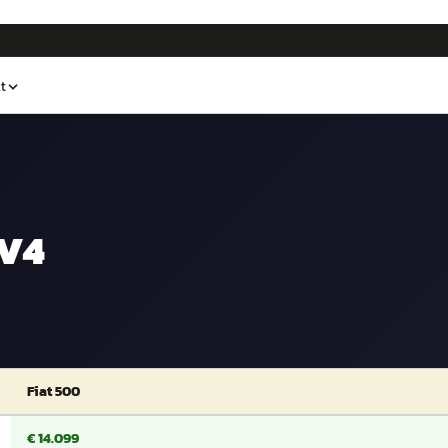
t
AV4
Fiat 500
€ 14.099