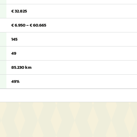
€ 32.825
€ 6.950 – € 60.665
145
49
85.230 km
49%