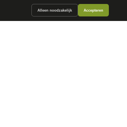
Alleen noodzakelijk
Accepteren
ergunde partners.
CONTACT
info@
autokopen.nl