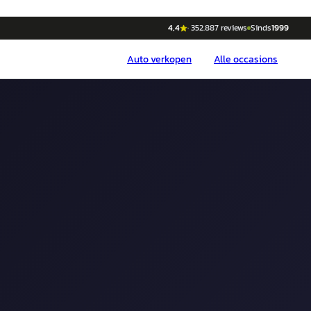
4,4
·
352.887
reviews
Sinds
1999
Auto
verkopen
Alle occasions