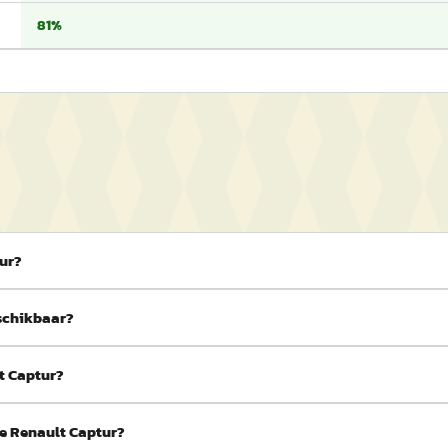
81%
tur?
eschikbaar?
lt Captur?
de Renault Captur?