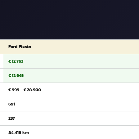
Ford Fiesta
€ 12.763
€ 12.945
€ 999 – € 28.900
691
237
84.418 km