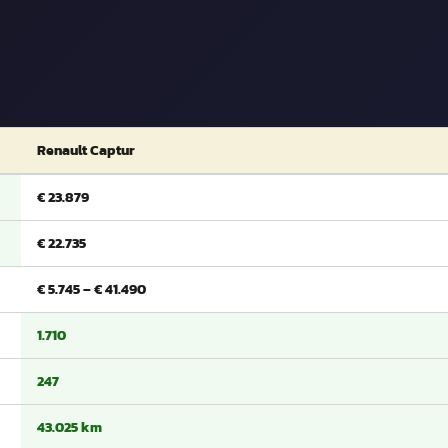
Renault Captur
€ 23.879
€ 22.735
€ 5.745 – € 41.490
1.710
247
43.025 km