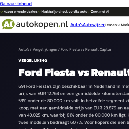
Ga naar inhoud
Alleen erkende dealers
Marktprijs-check op elke
auto
Zoek met AI
Auto's
Autowijzer
Leasen
Mark
Auto's
/
Vergelijkingen
/
Ford Fiesta
vs
Renault Captur
VERGELIJKING
Ford Fiesta
vs
Renaul
691 Ford Fiesta's zijn beschikbaar in Nederland in m
prijs van EUR 12.763 en een gemiddelde kilometersta
53% onder de 80.000 km valt. In hetzelfde segment zij
koop, met een gemiddelde prijs van EUR 23.879 en e
van 43.025 km, waarbij 81% onder de 80.000 km ligt. H
twee modellen bedraagt 60,7%. Voor kopers die een 