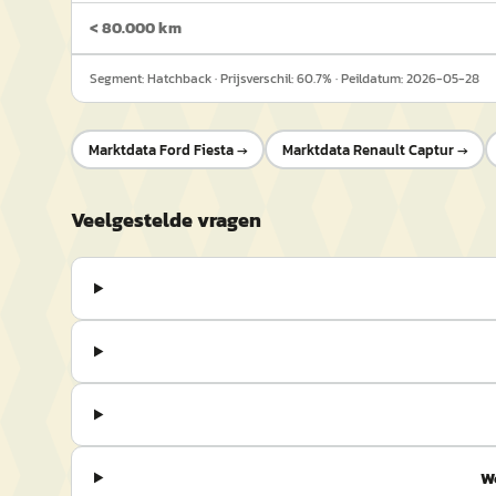
< 80.000 km
Segment:
Hatchback
· Prijsverschil:
60.7
% · Peildatum:
2026-05-28
Marktdata
Ford Fiesta
→
Marktdata
Renault Captur
→
Veelgestelde vragen
W