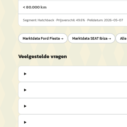
< 80.000 km
Segment:
Hatchback
· Prijsverschil:
49.6
% · Peildatum:
2026-05-07
Marktdata
Ford Fiesta
→
Marktdata
SEAT Ibiza
→
Alle
Veelgestelde vragen