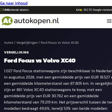
Ga naar inhoud
1.946
erkende dealers
4,4
·
352.721
Google-reviews
Auto's
/
Vergelijkingen
/
Ford Focus
vs
Volvo XC40
VERGELIJKING
Ford Focus
vs
Volvo XC40
1.027 Ford Focus stationwagons zijn beschikbaar in Nederla
in augustus 2026, met een gemiddelde prijs van EUR 18.527 
een gemiddelde kilometerstand van 87.805 km. In vergelijk
zijn er 861 Volvo XC40 stationwagons te koop, met een
gemiddelde prijs van EUR 30.762 en een gemiddelde
kilometerstand van 79.219 km. Het prijsverschil tussen de t
modellen bedraagt 49,6%, terwijl 53% van beide modellen