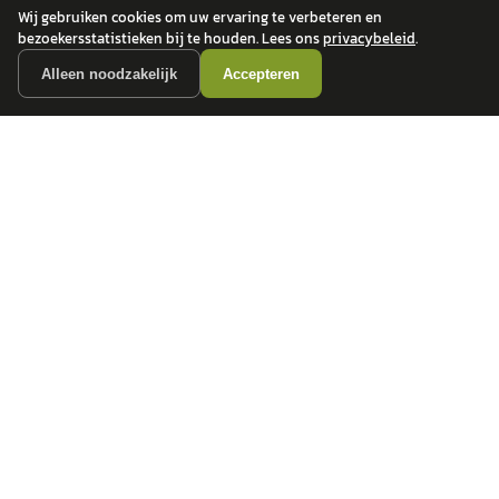
Wij gebruiken cookies om uw ervaring te verbeteren en
bezoekersstatistieken bij te houden. Lees ons
privacybeleid
.
Alleen noodzakelijk
Accepteren
autokopen.nl geeft geen financieel advies en is niet bevoegd om vragen over
financiële producten te beantwoorden. Wij verwijzen door naar erkende, AFM-
vergunde partners.
POPULAIRE MERKEN
Volkswagen
Vind jouw volgende auto bij
Toyota
betrouwbare dealers.
BMW
Mercedes-Benz
Audi
Ford