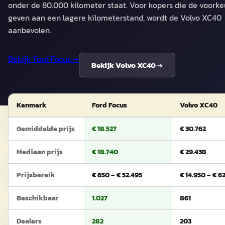
onder de 80.000 kilometer staat. Voor kopers die de voorke
geven aan een lagere kilometerstand, wordt de Volvo XC40
aanbevolen.
Bekijk
Ford Focus
→
Bekijk
Volvo XC40
→
Kenmerk
Ford Focus
Volvo XC40
Gemiddelde prijs
€ 18.527
€ 30.762
Mediaan prijs
€ 18.740
€ 29.438
Prijsbereik
€ 650 – € 52.495
€ 14.950 – € 6
Beschikbaar
1.027
861
Dealers
282
203