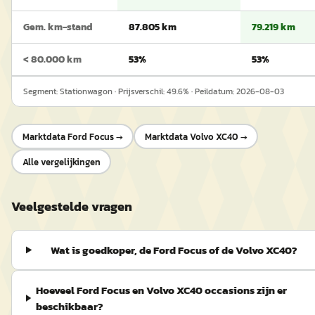
Gem. km-stand
87.805 km
79.219 km
< 80.000 km
53%
53%
Segment:
Stationwagon
· Prijsverschil:
49.6
% · Peildatum:
2026-08-03
Marktdata
Ford Focus
→
Marktdata
Volvo XC40
→
Alle vergelijkingen
Veelgestelde vragen
Wat is goedkoper, de Ford Focus of de Volvo XC40?
Hoeveel Ford Focus en Volvo XC40 occasions zijn er
beschikbaar?