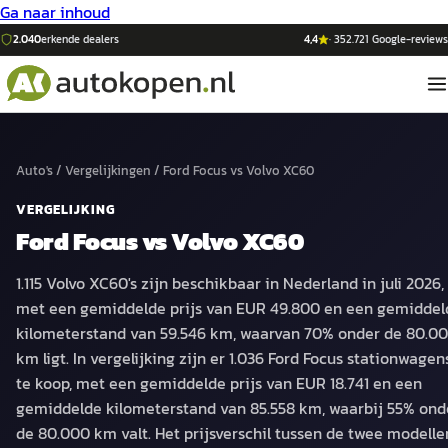
Ga naar inhoud
2.040
erkende dealers
4,4
·
352.721
Google-reviews
Auto's
/
Vergelijkingen
/
Ford Focus
vs
Volvo XC60
VERGELIJKING
Ford Focus
vs
Volvo XC60
1.115 Volvo XC60's zijn beschikbaar in Nederland in juli 2026,
met een gemiddelde prijs van EUR 49.800 en een gemiddel
kilometerstand van 59.546 km, waarvan 70% onder de 80.0
km ligt. In vergelijking zijn er 1.036 Ford Focus stationwagen
te koop, met een gemiddelde prijs van EUR 18.741 en een
gemiddelde kilometerstand van 85.558 km, waarbij 55% ond
de 80.000 km valt. Het prijsverschil tussen de twee modelle