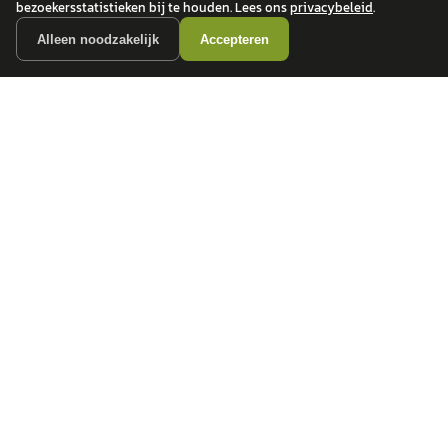
bezoekersstatistieken bij te houden. Lees ons
privacybeleid
.
Alleen noodzakelijk
Accepteren
autokopen.nl geeft geen financieel advies en is niet bevoegd om vragen over
financiële producten te beantwoorden. Wij verwijzen door naar erkende, AFM-
vergunde partners.
POPULAIRE MERKEN
Volkswagen
Vind jouw volgende auto bij
Toyota
betrouwbare dealers.
BMW
Mercedes-Benz
Audi
Ford
Opel