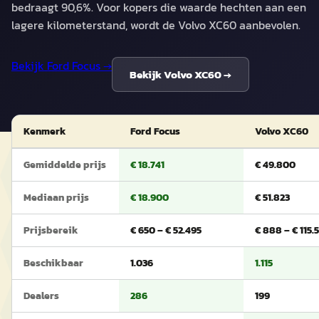
bedraagt 90,6%. Voor kopers die waarde hechten aan een
lagere kilometerstand, wordt de Volvo XC60 aanbevolen.
Bekijk
Ford Focus
→
Bekijk
Volvo XC60
→
Kenmerk
Ford Focus
Volvo XC60
Gemiddelde prijs
€ 18.741
€ 49.800
Mediaan prijs
€ 18.900
€ 51.823
Prijsbereik
€ 650 – € 52.495
€ 888 – € 115.5
Beschikbaar
1.036
1.115
Dealers
286
199