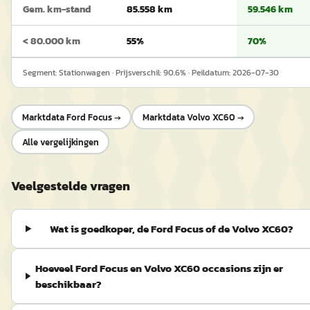
Gem. km-stand
85.558 km
59.546 km
< 80.000 km
55%
70%
Segment:
Stationwagen
· Prijsverschil:
90.6
% · Peildatum:
2026-07-30
Marktdata
Ford Focus
→
Marktdata
Volvo XC60
→
Alle vergelijkingen
Veelgestelde vragen
Wat is goedkoper, de Ford Focus of de Volvo XC60?
Hoeveel Ford Focus en Volvo XC60 occasions zijn er
beschikbaar?