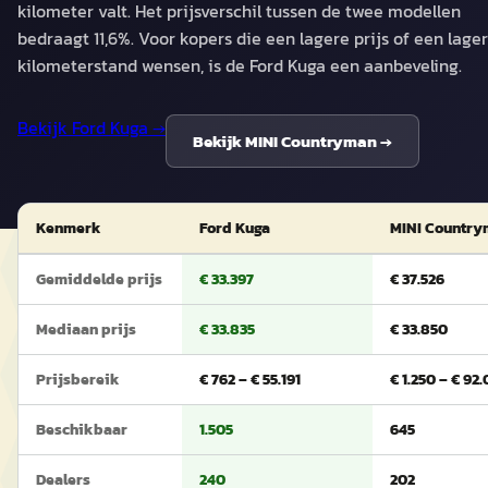
kilometer valt. Het prijsverschil tussen de twee modellen
bedraagt 11,6%. Voor kopers die een lagere prijs of een lage
kilometerstand wensen, is de Ford Kuga een aanbeveling.
Bekijk
Ford Kuga
→
Bekijk
MINI Countryman
→
Kenmerk
Ford Kuga
MINI Countr
Gemiddelde prijs
€ 33.397
€ 37.526
Mediaan prijs
€ 33.835
€ 33.850
Prijsbereik
€ 762 – € 55.191
€ 1.250 – € 92
Beschikbaar
1.505
645
Dealers
240
202