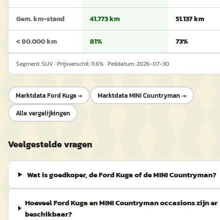
Gem. km-stand
41.773 km
51.137 km
< 80.000 km
81%
73%
Segment:
SUV
· Prijsverschil:
11.6
% · Peildatum:
2026-07-30
Marktdata
Ford Kuga
→
Marktdata
MINI Countryman
→
Alle vergelijkingen
Veelgestelde vragen
Wat is goedkoper, de Ford Kuga of de MINI Countryman?
Hoeveel Ford Kuga en MINI Countryman occasions zijn er
beschikbaar?