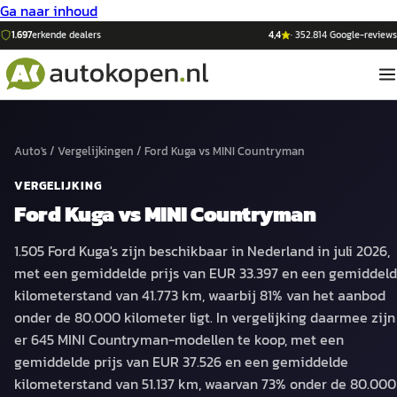
Ga naar inhoud
1.697
erkende dealers
4,4
·
352.814
Google-reviews
Auto's
/
Vergelijkingen
/
Ford Kuga
vs
MINI Countryman
VERGELIJKING
Ford Kuga
vs
MINI Countryman
1.505 Ford Kuga's zijn beschikbaar in Nederland in juli 2026,
met een gemiddelde prijs van EUR 33.397 en een gemiddel
kilometerstand van 41.773 km, waarbij 81% van het aanbod
onder de 80.000 kilometer ligt. In vergelijking daarmee zijn
er 645 MINI Countryman-modellen te koop, met een
gemiddelde prijs van EUR 37.526 en een gemiddelde
kilometerstand van 51.137 km, waarvan 73% onder de 80.000