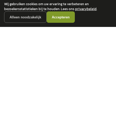
Wij gebruiken cookies om uw ervaring te verbeteren en
bezoekersstatistieken bij te houden. Lees ons
privacybeleid
.
Alleen noodzakelijk
Accepteren
autokopen.nl geeft geen financieel advies en is niet bevoegd om vragen over
financiële producten te beantwoorden. Wij verwijzen door naar erkende, AFM-
vergunde partners.
POPULAIRE MERKEN
Volkswagen
Vind jouw volgende auto bij
Toyota
betrouwbare dealers.
BMW
Mercedes-Benz
Audi
Ford