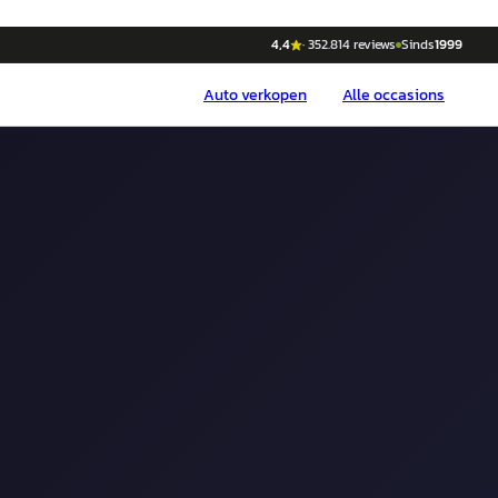
4,4
·
352.814
reviews
Sinds
1999
Auto
verkopen
Alle occasions