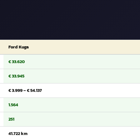
Ford Kuga
€ 33.620
€ 33.945
€ 3.999 – € 54.137
1.564
251
41.722 km