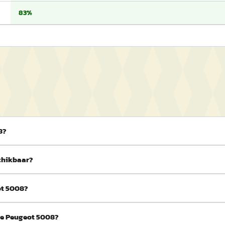
83%
8?
schikbaar?
ot 5008?
 de Peugeot 5008?