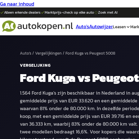
Ga naar inhoud
Alleen erkende dealers
Marktprijs-check op elke
auto
Zoek met AI
Auto's
Autowijzer
Leasen
Mark
Auto's
/
Vergelijkingen
/
Ford Kuga
vs
Peugeot 5008
VERGELIJKING
Ford Kuga
vs
Peugeot
1.564 Ford Kuga's zijn beschikbaar in Nederland in a
gemiddelde prijs van EUR 33.620 en een gemiddelde 
waarvan 81% onder de 80.000 km. In dezelfde periode
koop, met een gemiddelde prijs van EUR 39.716 en e
van 36.333 km, waarbij 83% onder de 80.000 km valt. 
twee modellen bedraagt 16,6%. Voor kopers die waar