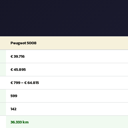
Peugeot 5008
€ 39.716
€ 45.895
€ 799 – € 64.815
599
142
36.333 km