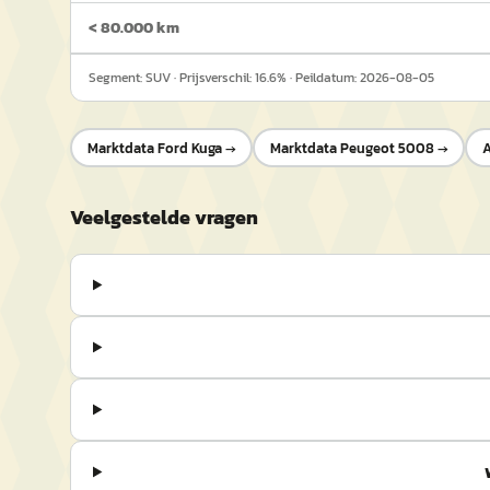
< 80.000 km
Segment:
SUV
· Prijsverschil:
16.6
% · Peildatum:
2026-08-05
Marktdata
Ford Kuga
→
Marktdata
Peugeot 5008
→
A
Veelgestelde vragen