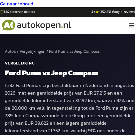
Ga naar inhoud
1.824
erkende dealers
4,4
·
352.831
Google-reviews
Auto's
/
Vergelijkingen
/
Ford Puma
vs
Jeep Compass
VERGELIJKING
Ford Puma
vs
Jeep Compass
1.232 Ford Puma's zijn beschikbaar in Nederland in augustus
2026, met een gemiddelde prijs van EUR 27.215 en een
gemiddelde kilometerstand van 31.192 km, waarvan 92% ond
de 80.000 km valt. In tegenstelling tot de Ford Puma zijn er
789 Jeep Compass-modellen te koop, met een gemiddelde
prijs van EUR 39.622 en een lagere gemiddelde
kilometerstand van 21.352 km, waarbij 91% ook onder de