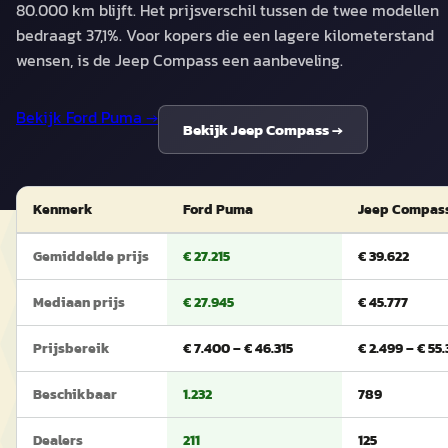
80.000 km blijft. Het prijsverschil tussen de twee modellen
bedraagt 37,1%. Voor kopers die een lagere kilometerstand
wensen, is de Jeep Compass een aanbeveling.
Bekijk
Ford Puma
→
Bekijk
Jeep Compass
→
Kenmerk
Ford Puma
Jeep Compas
Gemiddelde prijs
€ 27.215
€ 39.622
Mediaan prijs
€ 27.945
€ 45.777
Prijsbereik
€ 7.400 – € 46.315
€ 2.499 – € 55
Beschikbaar
1.232
789
Dealers
211
125