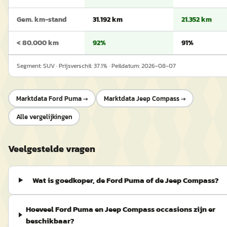
Gem. km-stand
31.192 km
21.352 km
< 80.000 km
92%
91%
Segment:
SUV
· Prijsverschil:
37.1
% · Peildatum:
2026-08-07
Marktdata
Ford Puma
→
Marktdata
Jeep Compass
→
Alle vergelijkingen
Veelgestelde vragen
Wat is goedkoper, de Ford Puma of de Jeep Compass?
Hoeveel Ford Puma en Jeep Compass occasions zijn er
beschikbaar?