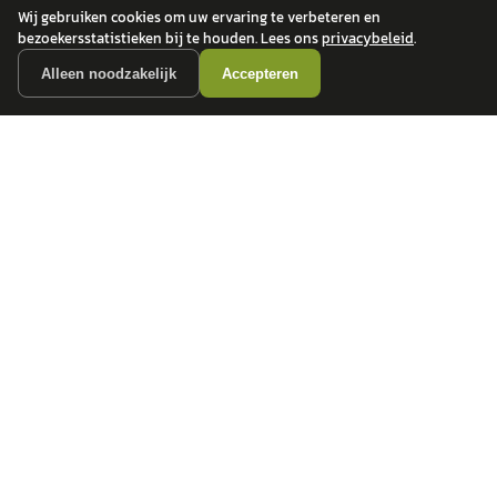
Wij gebruiken cookies om uw ervaring te verbeteren en
bezoekersstatistieken bij te houden. Lees ons
privacybeleid
.
Alleen noodzakelijk
Accepteren
autokopen.nl geeft geen financieel advies en is niet bevoegd om vragen over
financiële producten te beantwoorden. Wij verwijzen door naar erkende, AFM-
vergunde partners.
POPULAIRE MERKEN
Volkswagen
Vind jouw volgende auto bij
Toyota
betrouwbare dealers.
BMW
Mercedes-Benz
Audi
Ford