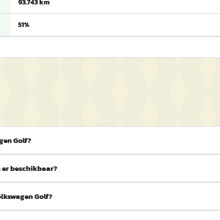
93.743 km
51%
gen Golf?
n er beschikbaar?
olkswagen Golf?