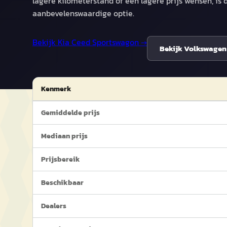
lagere kilometerstand of een lagere prijs wensen, is
aanbevelenswaardige optie.
Bekijk
Kia Ceed Sportswagon
→
Bekijk
Volkswagen
Kenmerk
Gemiddelde prijs
Mediaan prijs
Prijsbereik
Beschikbaar
Dealers