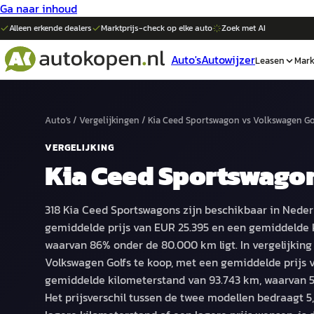
Ga naar inhoud
Alleen erkende dealers
Marktprijs-check op elke
auto
Zoek met AI
Auto's
Autowijzer
Leasen
Mark
Auto's
/
Vergelijkingen
/
Kia Ceed Sportswagon
vs
Volkswagen Go
VERGELIJKING
Kia Ceed Sportswago
318 Kia Ceed Sportswagons zijn beschikbaar in Neder
gemiddelde prijs van EUR 25.395 en een gemiddelde 
waarvan 86% onder de 80.000 km ligt. In vergelijking
Volkswagen Golfs te koop, met een gemiddelde prijs 
gemiddelde kilometerstand van 93.743 km, waarvan 5
Het prijsverschil tussen de twee modellen bedraagt 5