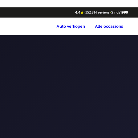
4,4
·
352.814
reviews
Sinds
1999
Auto
verkopen
Alle occasions