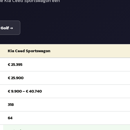
 de Kia Ceed Sportswagon een
 Golf
→
Kia Ceed Sportswagon
€ 25.395
€ 25.900
€ 9.900 – € 40.740
318
64