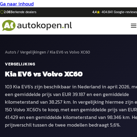
Ga naar inhoud
2.083
erkende dealers
4,4
·
404.841
Google-reviews
Auto's
/
Vergelijkingen
/
Kia EV6
vs
Volvo XC60
VERGELIJKING
Kia EV6
vs
Volvo XC60
103 Kia EV6's zijn beschikbaar in Nederland in april 2026, m
een gemiddelde prijs van EUR 39.187 en een gemiddelde
kilometerstand van 38.257 km. In vergelijking hiermee zijn e
150 Volvo XC60's te koop, met een gemiddelde prijs van EUR
41.429 en een gemiddelde kilometerstand van 98.346 km. H
prijsverschil tussen de twee modellen bedraagt 5,6%.