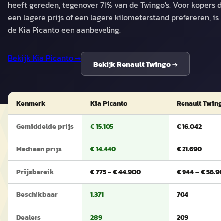
heeft gereden, tegenover 71% van de Twingo's. Voor kopers 
een lagere prijs of een lagere kilometerstand prefereren, is
de Kia Picanto een aanbeveling.
Bekijk
Kia Picanto
→
Bekijk
Renault Twingo
→
Kenmerk
Kia Picanto
Renault Twin
Gemiddelde prijs
€ 15.105
€ 16.042
Mediaan prijs
€ 14.440
€ 21.690
Prijsbereik
€ 775 – € 44.900
€ 944 – € 56.
Beschikbaar
1.371
704
Dealers
289
209