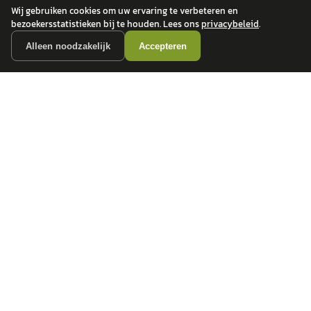
Wij gebruiken cookies om uw ervaring te verbeteren en
bezoekersstatistieken bij te houden. Lees ons
privacybeleid
.
Alleen noodzakelijk
Accepteren
autokopen.nl geeft geen financieel advies en is niet bevoegd om vragen over
financiële producten te beantwoorden. Wij verwijzen door naar erkende, AFM-
vergunde partners.
POPULAIRE MERKEN
Volkswagen
Vind jouw volgende auto bij
Toyota
betrouwbare dealers.
BMW
Mercedes-Benz
Audi
Ford