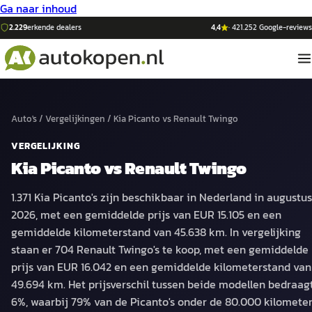
Ga naar inhoud
2.229
erkende dealers
4,4
·
421.252
Google-reviews
Auto's
/
Vergelijkingen
/
Kia Picanto
vs
Renault Twingo
VERGELIJKING
Kia Picanto
vs
Renault Twingo
1.371 Kia Picanto's zijn beschikbaar in Nederland in augustus
2026, met een gemiddelde prijs van EUR 15.105 en een
gemiddelde kilometerstand van 45.638 km. In vergelijking
staan er 704 Renault Twingo's te koop, met een gemiddelde
prijs van EUR 16.042 en een gemiddelde kilometerstand van
49.694 km. Het prijsverschil tussen beide modellen bedraag
6%, waarbij 79% van de Picanto's onder de 80.000 kilomete