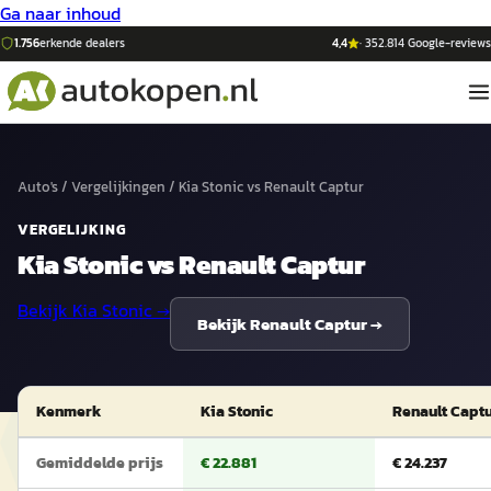
Ga naar inhoud
1.756
erkende dealers
4,4
·
352.814
Google-reviews
Auto's
/
Vergelijkingen
/
Kia Stonic
vs
Renault Captur
VERGELIJKING
Kia Stonic
vs
Renault Captur
Bekijk
Kia Stonic
→
Bekijk
Renault Captur
→
Kenmerk
Kia Stonic
Renault Capt
Gemiddelde prijs
€ 22.881
€ 24.237