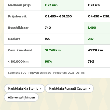
Mediaan prijs
€ 22.445
€ 23.435
Prijsbereik
€ 7.495 – € 37.250
€ 4.450 – € 56
Beschikbaar
740
1.490
Dealers
155
287
Gem. km-stand
32.749 km
43.231 km
< 80.000 km
90%
79%
Segment:
SUV
· Prijsverschil:
5.8
% · Peildatum:
2026-08-06
Marktdata
Kia Stonic
→
Marktdata
Renault Captur
→
Alle vergelijkingen