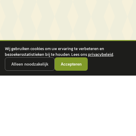
Wij gebruiken cookies om uw ervaring te verbeteren en
bezoekersstatistieken bij te houden. Lees ons
privacybeleid
.
Alleen noodzakelijk
Accepteren
autokopen.nl geeft geen financieel advies en is niet bevoegd om vragen over
financiële producten te beantwoorden. Wij verwijzen door naar erkende, AFM-
vergunde partners.