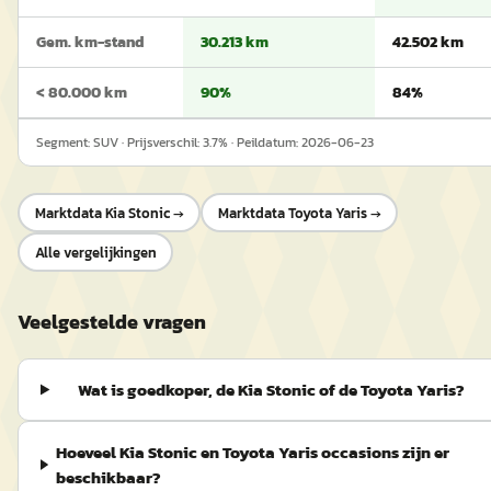
Gem. km-stand
30.213 km
42.502 km
< 80.000 km
90%
84%
Segment:
SUV
· Prijsverschil:
3.7
% · Peildatum:
2026-06-23
Marktdata
Kia Stonic
→
Marktdata
Toyota Yaris
→
Alle vergelijkingen
Veelgestelde vragen
Wat is goedkoper, de Kia Stonic of de Toyota Yaris?
Hoeveel Kia Stonic en Toyota Yaris occasions zijn er
beschikbaar?