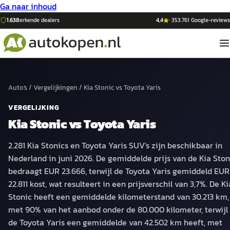
Ga naar inhoud
1.638
erkende dealers
4,4
·
353.761
Google-reviews
Auto's
/
Vergelijkingen
/
Kia Stonic
vs
Toyota Yaris
VERGELIJKING
Kia Stonic
vs
Toyota Yaris
2.281 Kia Stonics en Toyota Yaris SUV's zijn beschikbaar in
Nederland in juni 2026. De gemiddelde prijs van de Kia Ston
bedraagt EUR 23.666, terwijl de Toyota Yaris gemiddeld EUR
22.811 kost, wat resulteert in een prijsverschil van 3,7%. De Ki
Stonic heeft een gemiddelde kilometerstand van 30.213 km,
met 90% van het aanbod onder de 80.000 kilometer, terwijl
de Toyota Yaris een gemiddelde van 42.502 km heeft, met