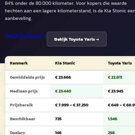
84% onder de 80.000 kilometer. Voor kopers die waarde
hechten aan een lagere kilometerstand, is de Kia Stonic ee
aanbeveling.
Bekijk
Kia Stonic
→
Bekijk
Toyota Yaris
→
Kenmerk
Kia Stonic
Toyota Yaris
Gemiddelde prijs
€ 23.666
€ 22.811
Mediaan prijs
€ 23.440
€ 23.945
Prijsbereik
€ 7.999 – € 37.250
€ 648 – € 68.
Beschikbaar
735
1.546
Dealers
146
258