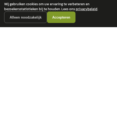
Wij gebruiken cookies om uw ervaring te verbeteren en
bezoekersstatistieken bij te houden. Lees ons
privacybeleid
.
Alleen noodzakelijk
Accepteren
autokopen.nl geeft geen financieel advies en is niet bevoegd om vragen over
financiële producten te beantwoorden. Wij verwijzen door naar erkende, AFM-
vergunde partners.
POPULAIRE MERKEN
Volkswagen
Vind jouw volgende auto bij
Toyota
betrouwbare dealers.
BMW
Mercedes-Benz
Audi
Ford