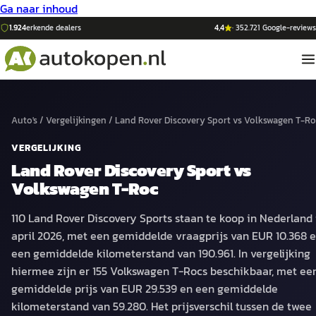
Ga naar inhoud
1.924
erkende dealers
4,4
·
352.721
Google-reviews
Auto's
/
Vergelijkingen
/
Land Rover Discovery Sport
vs
Volkswagen T-Ro
VERGELIJKING
Land Rover Discovery Sport
vs
Volkswagen T-Roc
110 Land Rover Discovery Sports staan te koop in Nederland 
april 2026, met een gemiddelde vraagprijs van EUR 10.368 
een gemiddelde kilometerstand van 190.961. In vergelijking
hiermee zijn er 155 Volkswagen T-Rocs beschikbaar, met ee
gemiddelde prijs van EUR 29.539 en een gemiddelde
kilometerstand van 59.280. Het prijsverschil tussen de twee