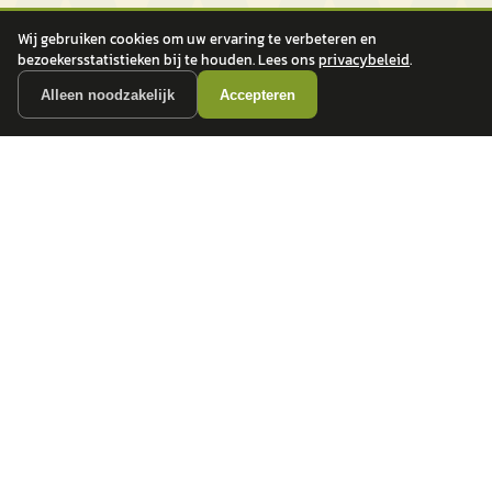
Wij gebruiken cookies om uw ervaring te verbeteren en
bezoekersstatistieken bij te houden. Lees ons
privacybeleid
.
Alleen noodzakelijk
Accepteren
autokopen.nl geeft geen financieel advies en is niet bevoegd om vragen over
financiële producten te beantwoorden. Wij verwijzen door naar erkende, AFM-
vergunde partners.
POPULAIRE MERKEN
Volkswagen
Vind jouw volgende auto bij
Toyota
betrouwbare dealers.
BMW
Mercedes-Benz
Audi