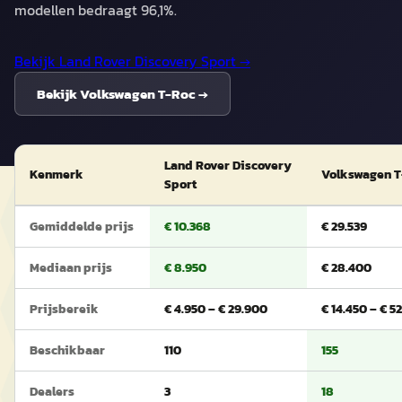
modellen bedraagt 96,1%.
Bekijk
Land Rover Discovery Sport
→
Bekijk
Volkswagen T-Roc
→
Land Rover Discovery
Kenmerk
Volkswagen T
Sport
Gemiddelde prijs
€ 10.368
€ 29.539
Mediaan prijs
€ 8.950
€ 28.400
Prijsbereik
€ 4.950 – € 29.900
€ 14.450 – € 5
Beschikbaar
110
155
Dealers
3
18