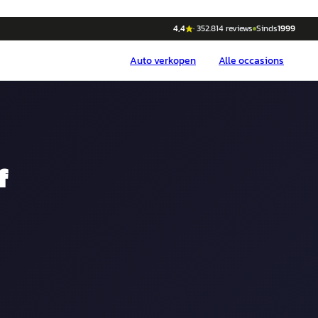
4,4
·
352.814
reviews
Sinds
1999
Auto
verkopen
Alle occasions
f