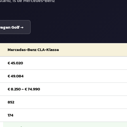
stand, is de Mercedes-Benz
agen Golf
→
Mercedes-Benz CLA-Klasse
€ 45.020
€ 49.084
€ 8.250 – € 74.990
852
174