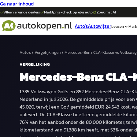
Ga naar inhoud
Alleen erkende dealers
Marktprijs-check op elke
auto
Zoek met AI
Auto's
Autowijzer
Leasen
Mark
Auto's
/
Vergelijkingen
/
Mercedes-Benz CLA-Klasse
vs
Volkswag
VERGELIJKING
Mercedes-Benz CLA-
1.335 Volkswagen Golfs en 852 Mercedes-Benz CLA-Kla
Nederland in juli 2026. De gemiddelde prijs voor ee
45.020, terwijl een Golf gemiddeld EUR 24.543 kost, wa
oplevert. De CLA-Klasse heeft een gemiddelde kilom
76% van het aanbod onder de 80.000 kilometer, terwi
kilometerstand van 91.388 km heeft, met 53% onder d