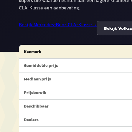
kopers die waarde hechten aan een lagere kilometer
CLA-Klasse een aanbeveling.
Bekijk
Mercedes-Benz CLA-Klasse
→
Bekijk
Volksw
Kenmerk
Gemiddelde prijs
Mediaan prijs
Prijsbereik
Beschikbaar
Dealers