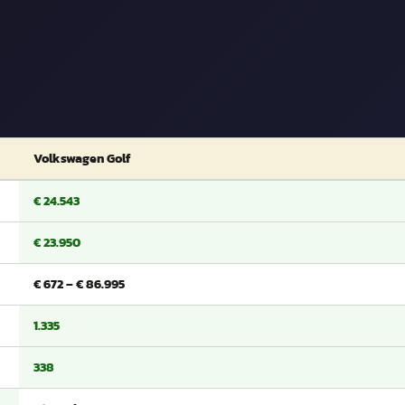
Volkswagen Golf
€ 24.543
€ 23.950
€ 672 – € 86.995
1.335
338