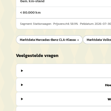
Gem. km-stand
< 80.000 km
Segment:
Stationwagen
· Prijsverschil:
58.9
% · Peildatum:
2026-07-3
Marktdata
Mercedes-Benz CLA-Klasse
→
Marktdata
Volks
Veelgestelde vragen
Hoe
W