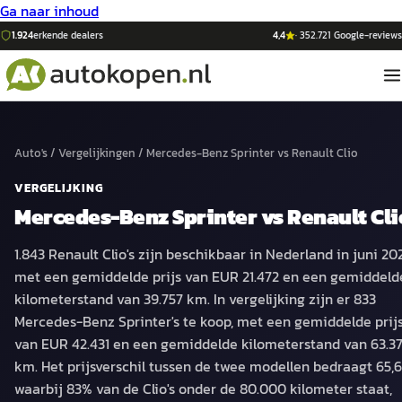
Ga naar inhoud
1.924
erkende dealers
4,4
·
352.721
Google-reviews
Auto's
/
Vergelijkingen
/
Mercedes-Benz Sprinter
vs
Renault Clio
VERGELIJKING
Mercedes-Benz Sprinter
vs
Renault Cli
1.843 Renault Clio's zijn beschikbaar in Nederland in juni 20
met een gemiddelde prijs van EUR 21.472 en een gemiddeld
kilometerstand van 39.757 km. In vergelijking zijn er 833
Mercedes-Benz Sprinter's te koop, met een gemiddelde prij
van EUR 42.431 en een gemiddelde kilometerstand van 63.3
km. Het prijsverschil tussen de twee modellen bedraagt 65,
waarbij 83% van de Clio's onder de 80.000 kilometer staat,