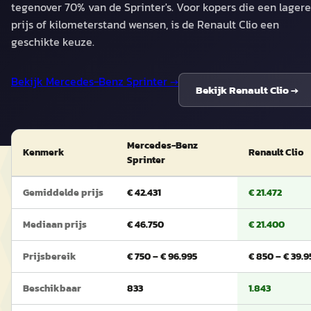
tegenover 70% van de Sprinter's. Voor kopers die een lagere
prijs of kilometerstand wensen, is de Renault Clio een
geschikte keuze.
Bekijk
Mercedes-Benz Sprinter
→
Bekijk
Renault Clio
→
Mercedes-Benz
Kenmerk
Renault Clio
Sprinter
Gemiddelde prijs
€ 42.431
€ 21.472
Mediaan prijs
€ 46.750
€ 21.400
Prijsbereik
€ 750 – € 96.995
€ 850 – € 39.
Beschikbaar
833
1.843