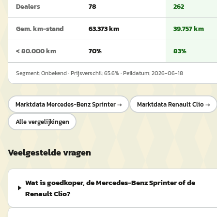
Dealers
78
262
Gem. km-stand
63.373 km
39.757 km
< 80.000 km
70%
83%
Segment:
Onbekend
· Prijsverschil:
65.6
% · Peildatum:
2026-06-18
Marktdata
Mercedes-Benz Sprinter
→
Marktdata
Renault Clio
→
Alle vergelijkingen
Veelgestelde vragen
Wat is goedkoper, de Mercedes-Benz Sprinter of de
Renault Clio?