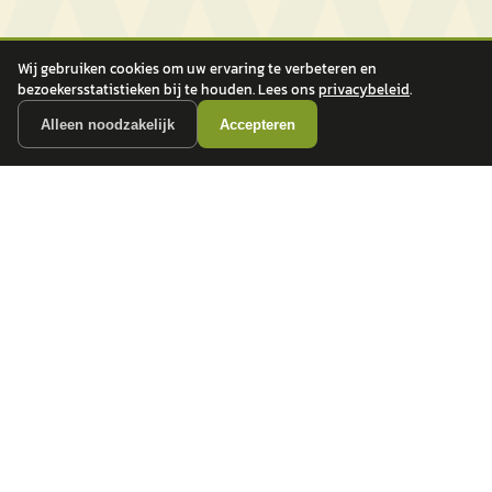
Wij gebruiken cookies om uw ervaring te verbeteren en
bezoekersstatistieken bij te houden. Lees ons
privacybeleid
.
Alleen noodzakelijk
Accepteren
autokopen.nl geeft geen financieel advies en is niet bevoegd om vragen over
financiële producten te beantwoorden. Wij verwijzen door naar erkende, AFM-
vergunde partners.
POPULAIRE MERKEN
Volkswagen
Vind jouw volgende auto bij
Toyota
betrouwbare dealers.
BMW
Mercedes-Benz