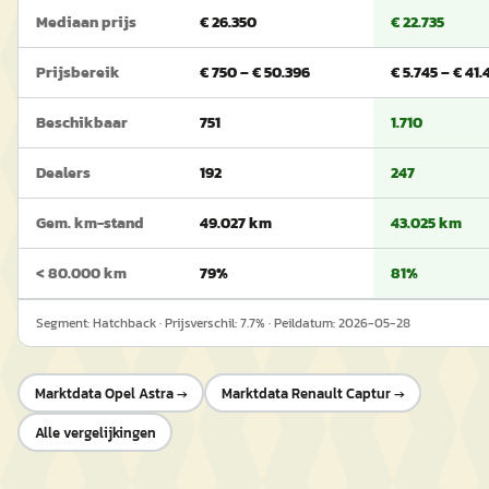
Mediaan prijs
€ 26.350
€ 22.735
Prijsbereik
€ 750 – € 50.396
€ 5.745 – € 41
Beschikbaar
751
1.710
Dealers
192
247
Gem. km-stand
49.027 km
43.025 km
< 80.000 km
79%
81%
Segment:
Hatchback
· Prijsverschil:
7.7
% · Peildatum:
2026-05-28
Marktdata
Opel Astra
→
Marktdata
Renault Captur
→
Alle vergelijkingen