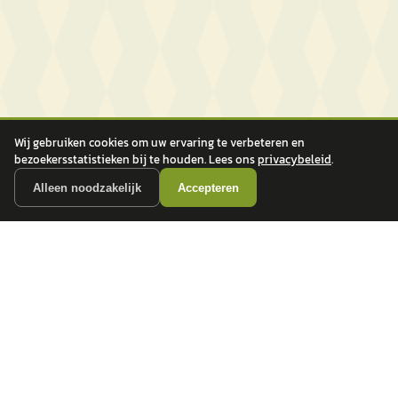
Wij gebruiken cookies om uw ervaring te verbeteren en
bezoekersstatistieken bij te houden. Lees ons
privacybeleid
.
Alleen noodzakelijk
Accepteren
autokopen.nl geeft geen financieel advies en is niet bevoegd om vragen over
financiële producten te beantwoorden. Wij verwijzen door naar erkende, AFM-
vergunde partners.