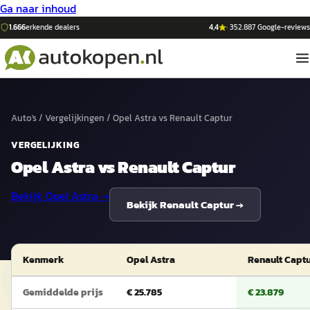
Ga naar inhoud
1.666
erkende dealers
4,4
·
352.887
Google-reviews
Auto's
/
Vergelijkingen
/
Opel Astra
vs
Renault Captur
VERGELIJKING
Opel Astra
vs
Renault Captur
Bekijk
Opel Astra
→
Bekijk
Renault Captur
→
Kenmerk
Opel Astra
Renault Capt
Gemiddelde prijs
€ 25.785
€ 23.879