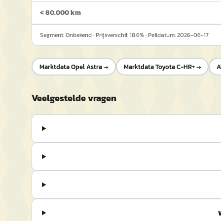
< 80.000 km
Segment:
Onbekend
· Prijsverschil:
18.6
% · Peildatum:
2026-06-17
Marktdata
Opel Astra
→
Marktdata
Toyota C-HR+
→
A
Veelgestelde vragen