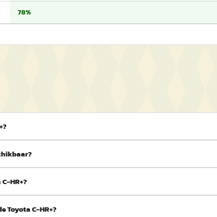
78%
+?
schikbaar?
ta C-HR+?
 de Toyota C-HR+?