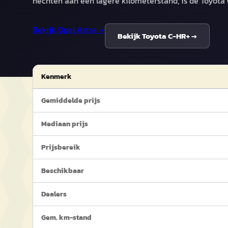
hechten aan een lagere kilometerstand, is de Toyota
Bekijk
Opel Astra
→
Bekijk
Toyota C-HR+
→
Kenmerk
Gemiddelde prijs
Mediaan prijs
Prijsbereik
Beschikbaar
Dealers
Gem. km-stand