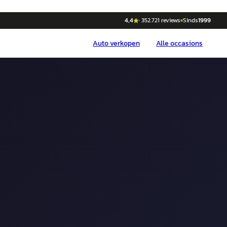
4,4
·
352.721
reviews
Sinds
1999
Auto
verkopen
Alle occasions