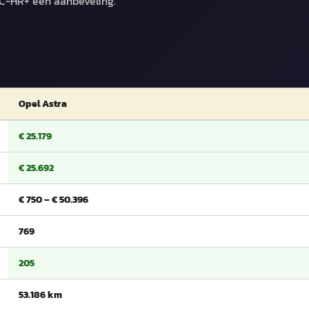
 C-HR+ een aanbeveling.
Opel Astra
€ 25.179
€ 25.692
€ 750 – € 50.396
769
205
53.186 km