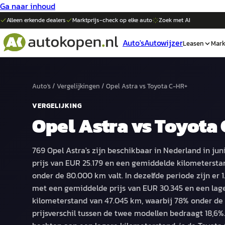
Ga naar inhoud
Alleen erkende dealers
Marktprijs-check op elke
auto
Zoek met AI
Auto's
Autowijzer
Leasen
Mark
Auto's
/
Vergelijkingen
/
Opel Astra
vs
Toyota C-HR+
VERGELIJKING
Opel Astra
vs
Toyota 
769 Opel Astra's zijn beschikbaar in Nederland in ju
prijs van EUR 25.179 en een gemiddelde kilometersta
onder de 80.000 km valt. In dezelfde periode zijn er 1
met een gemiddelde prijs van EUR 30.345 en een la
kilometerstand van 47.045 km, waarbij 78% onder de 
prijsverschil tussen de twee modellen bedraagt 18,6%