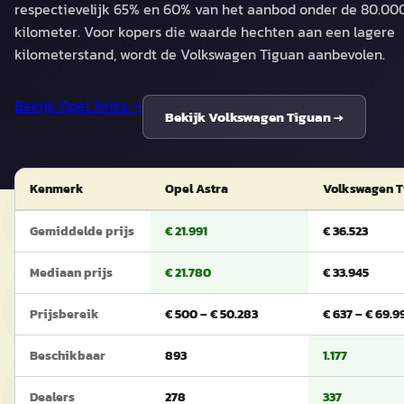
respectievelijk 65% en 60% van het aanbod onder de 80.00
kilometer. Voor kopers die waarde hechten aan een lagere
kilometerstand, wordt de Volkswagen Tiguan aanbevolen.
Bekijk
Opel Astra
→
Bekijk
Volkswagen Tiguan
→
Kenmerk
Opel Astra
Volkswagen T
Gemiddelde prijs
€ 21.991
€ 36.523
Mediaan prijs
€ 21.780
€ 33.945
Prijsbereik
€ 500 – € 50.283
€ 637 – € 69.9
Beschikbaar
893
1.177
Dealers
278
337