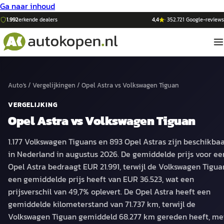
Ga naar inhoud
1.992
erkende dealers
4,4
·
352.721
Google-reviews
Auto's
/
Vergelijkingen
/
Opel Astra
vs
Volkswagen Tiguan
VERGELIJKING
Opel Astra
vs
Volkswagen Tiguan
1.177 Volkswagen Tiguans en 893 Opel Astras zijn beschikba
in Nederland in augustus 2026. De gemiddelde prijs voor ee
Opel Astra bedraagt EUR 21.991, terwijl de Volkswagen Tigua
een gemiddelde prijs heeft van EUR 36.523, wat een
prijsverschil van 49,7% oplevert. De Opel Astra heeft een
gemiddelde kilometerstand van 71.737 km, terwijl de
Volkswagen Tiguan gemiddeld 68.277 km gereden heeft, me