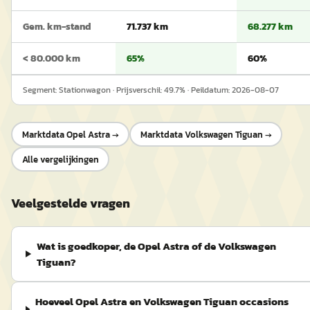
Gem. km-stand
71.737 km
68.277 km
< 80.000 km
65%
60%
Segment:
Stationwagon
· Prijsverschil:
49.7
% · Peildatum:
2026-08-07
Marktdata
Opel Astra
→
Marktdata
Volkswagen Tiguan
→
Alle vergelijkingen
Veelgestelde vragen
Wat is goedkoper, de Opel Astra of de Volkswagen
Tiguan?
Hoeveel Opel Astra en Volkswagen Tiguan occasions