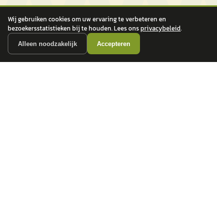
Wij gebruiken cookies om uw ervaring te verbeteren en
bezoekersstatistieken bij te houden. Lees ons
privacybeleid
.
Alleen noodzakelijk
Accepteren
autokopen.nl geeft geen financieel advies en is niet bevoegd om vragen over
financiële producten te beantwoorden. Wij verwijzen door naar erkende, AFM-
vergunde partners.
POPULAIRE MERKEN
Volkswagen
Vind jouw volgende auto bij
Toyota
betrouwbare dealers.
BMW
Mercedes-Benz
Audi