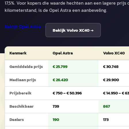
17,5%. Voor kopers die waarde hechten aan een lagere prijs 
kilometerstand, is de Opel Astra een aanbeveling.
Bekijk
Opel Astra
→
Bekijk
Volvo XC40
→
Kenmerk
Opel Astra
Volvo XC40
Gemiddelde prijs
€ 25.799
€ 30.748
Mediaan prijs
€ 26.420
€ 29.900
Prijsbereik
€ 750 – € 50.396
€ 14.950 – € 6
Beschikbaar
739
867
Dealers
190
173