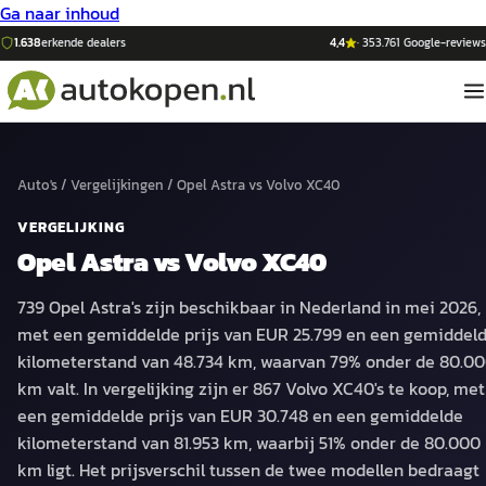
Ga naar inhoud
1.638
erkende dealers
4,4
·
353.761
Google-reviews
Auto's
/
Vergelijkingen
/
Opel Astra
vs
Volvo XC40
VERGELIJKING
Opel Astra
vs
Volvo XC40
739 Opel Astra's zijn beschikbaar in Nederland in mei 2026,
met een gemiddelde prijs van EUR 25.799 en een gemiddel
kilometerstand van 48.734 km, waarvan 79% onder de 80.0
km valt. In vergelijking zijn er 867 Volvo XC40's te koop, met
een gemiddelde prijs van EUR 30.748 en een gemiddelde
kilometerstand van 81.953 km, waarbij 51% onder de 80.000
km ligt. Het prijsverschil tussen de twee modellen bedraagt