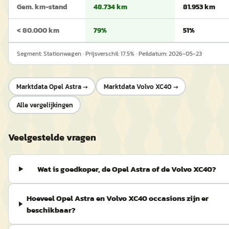
Gem. km-stand
48.734 km
81.953 km
< 80.000 km
79%
51%
Segment:
Stationwagen
· Prijsverschil:
17.5
% · Peildatum:
2026-05-23
Marktdata
Opel Astra
→
Marktdata
Volvo XC40
→
Alle vergelijkingen
Veelgestelde vragen
Wat is goedkoper, de Opel Astra of de Volvo XC40?
Hoeveel Opel Astra en Volvo XC40 occasions zijn er
beschikbaar?