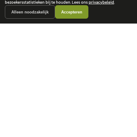
bezoekersstatistieken bij te houden. Lees ons
privacybeleid
.
Alleen noodzakelijk
Accepteren
autokopen.nl geeft geen financieel advies en is niet bevoegd om vragen over
financiële producten te beantwoorden. Wij verwijzen door naar erkende, AFM-
vergunde partners.
POPULAIRE MERKEN
Volkswagen
Vind jouw volgende auto bij
Toyota
betrouwbare dealers.
BMW
Mercedes-Benz
Audi
Ford
Opel